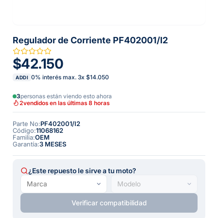
Regulador de Corriente PF402001/I2
$42.150
0% interés max.
3
x
$14.050
ADDI
3
personas están viendo esto ahora
2
vendidos en las últimas 8 horas
Parte No
:
PF402001/I2
Código
:
11068162
Familia
:
OEM
Garantía
:
3 MESES
¿Este repuesto le sirve a tu moto?
Verificar compatibilidad