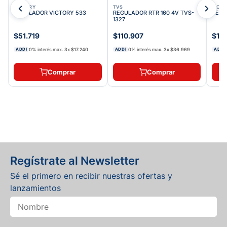
VICTORY
TVS
VICT
REGULADOR VICTORY 533
REGULADOR RTR 160 4V TVS-
REGU
1327
$51.719
$110.907
$16
0% interés max.
3
x
$17.240
0% interés max.
3
x
$36.969
ADDI
ADDI
ADDI
Comprar
Comprar
Regístrate al Newsletter
Sé el primero en recibir nuestras ofertas y
lanzamientos