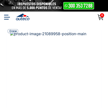
0
OEM