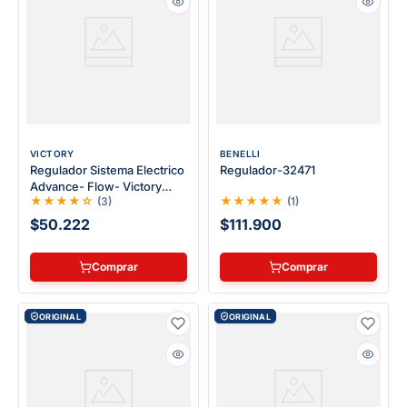
VICTORY
BENELLI
Regulador Sistema Electrico
Regulador-32471
Advance- Flow- Victory
★
★
★
★
☆
★
★
★
★
★
(
3
)
(
1
)
One
$50.222
$111.900
Comprar
Comprar
ORIGINAL
ORIGINAL