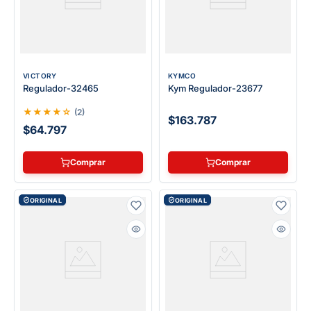
VICTORY
KYMCO
Regulador-32465
Kym Regulador-23677
★
★
★
★
☆
(
2
)
$163.787
$64.797
Comprar
Comprar
ORIGINAL
ORIGINAL