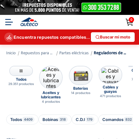
0
Buscar mi moto
Encuentra repuestos compatibles con tu moto
Repuestos para Motos
partes eléctricas
reguladores de corriente
Cui
lim
Todos
7 pr
29.351 productos
Cables y
Baterías
guayas
Aceites y
14 productos
471 productos
lubricantes
4 productos
Todos
Bobinas
C.D.I
Comandos
4409
318
179
832