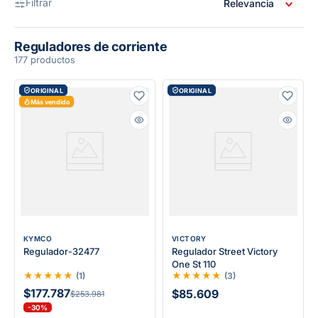
Filtrar
Relevancia
Reguladores de corriente
177 productos
ORIGINAL
ORIGINAL
Más vendido
KYMCO
VICTORY
Regulador-32477
Regulador Street Victory
One St 110
★
★
★
★
★
★
★
★
★
★
(
1
)
(
3
)
$177.787
$85.609
$253.981
-30%