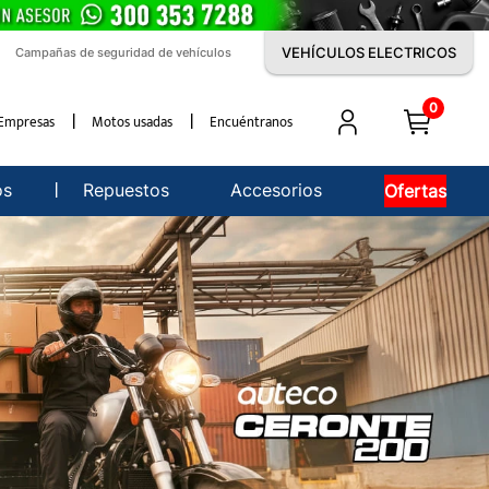
VEHÍCULOS ELECTRICOS
Campañas de seguridad de vehículos
0
Empresas
Motos usadas
Encuéntranos
os
Repuestos
Accesorios
Ofertas