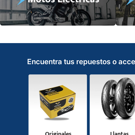
Encuentra tus repuestos o acce
odos
Originales
Llantas