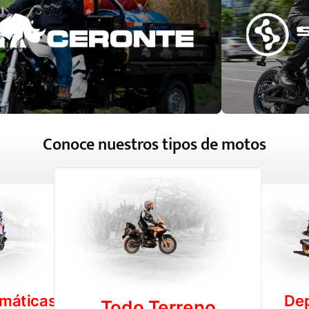
Conoce nuestros tipos de motos
máticas
Dep
Todo Terreno