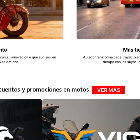
nto
Más ti
on su innovación y que aún siguen
Auteco transforma cada trayecto e
 se detiene.
tiempo con los suyos, 
scuentos y promociones en motos
VER MÁS