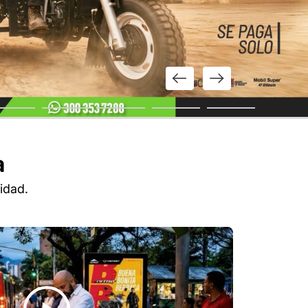
a
idad.