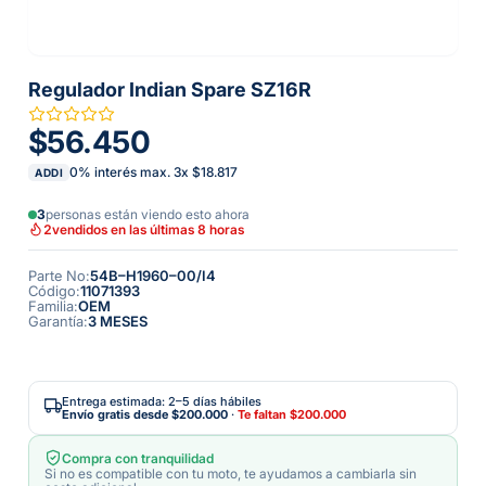
Regulador Indian Spare SZ16R
$56.450
0% interés max.
3
x
$18.817
ADDI
3
personas están viendo esto ahora
2
vendidos en las últimas 8 horas
Parte No
:
54B–H1960–00/I4
Código
:
11071393
Familia
:
OEM
Garantía
:
3 MESES
Entrega estimada: 2–5 días hábiles
Envío gratis desde
$200.000
·
Te faltan
$200.000
Compra con tranquilidad
Si no es compatible con tu moto, te ayudamos a cambiarla sin