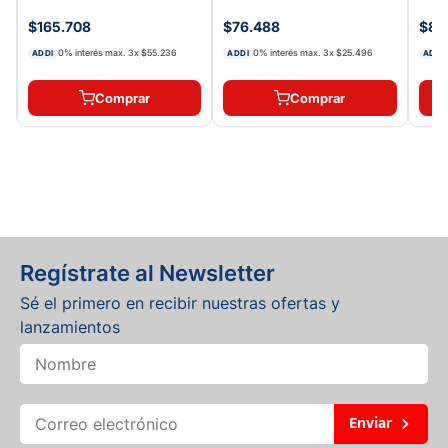
$165.708
$76.488
$87.
0% interés max.
3
x
$55.236
0% interés max.
3
x
$25.496
ADDI
ADDI
ADDI
Comprar
Comprar
Regístrate al Newsletter
Sé el primero en recibir nuestras ofertas y
lanzamientos
Enviar