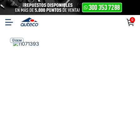
0
OEM