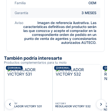
Familia
OEM
Garantía
3 MESES
Aviso
Imagen de referencia ilustrativa. Las
características definitivas del producto serán
las que conozca y acepte el comprador en la
correspondiente orden de pedido en un
punto de venta de agentes y concesionarios
autorizados AUTECO.
También podría interesarte
Productos complementarios para tu moto
ORIGINAL
ORIGINAL
ORI
VICTORY
VICTORY
TVS
REGULADOR VICTORY 531
REGULADOR VICTORY 532
TVS R
N306