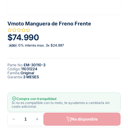
Vmoto Manguera de Freno Frente
$74.990
0% interés max.
3
x
$24.997
ADDI
Parte No
:
EM-30110-3
Código
:
11031224
Familia
:
Original
Garantía
:
3 MESES
Compra con tranquilidad
Si no es compatible con tu moto, te ayudamos a cambiarla sin
costo adicional.
1
No disponible