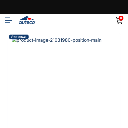
0
ORIGINAL