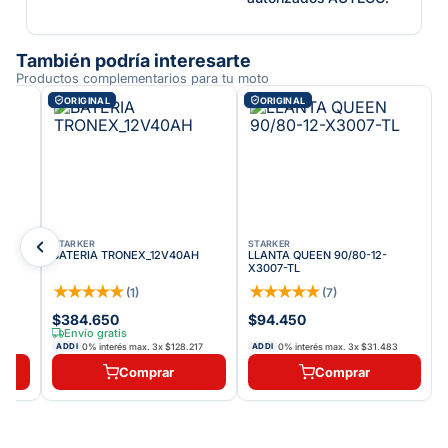
También podría interesarte
Productos complementarios para tu moto
ORIGINAL
ORIGINAL
STARKER
STARKER
BATERIA TRONEX_12V40AH
LLANTA QUEEN 90/80-12-
X3007-TL
★
★
★
★
★
★
★
★
★
★
(
1
)
(
7
)
$384.650
$94.450
790
Envío gratis
0% interés max.
3
x
$128.217
0% interés max.
3
x
$31.483
ADDI
ADDI
Comprar
Comprar