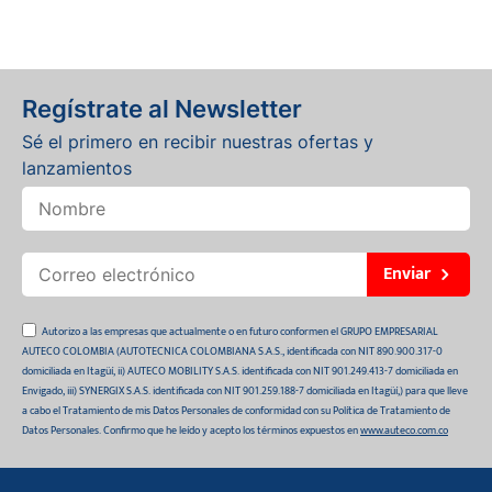
Regístrate al Newsletter
Sé el primero en recibir nuestras ofertas y
lanzamientos
Enviar
Autorizo a las empresas que actualmente o en futuro conformen el GRUPO EMPRESARIAL
AUTECO COLOMBIA (AUTOTECNICA COLOMBIANA S.A.S., identificada con NIT 890.900.317-0
domiciliada en Itagüí, ii) AUTECO MOBILITY S.A.S. identificada con NIT 901.249.413-7 domiciliada en
Envigado, iii) SYNERGIX S.A.S. identificada con NIT 901.259.188-7 domiciliada en Itagüí,) para que lleve
a cabo el Tratamiento de mis Datos Personales de conformidad con su Política de Tratamiento de
Datos Personales. Confirmo que he leído y acepto los términos expuestos en
www.auteco.com.co