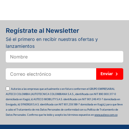
Regístrate al Newsletter
Sé el primero en recibir nuestras ofertas y
lanzamientos
Enviar
Autorizo a las empresas que actualmente o en futuro conformen el GRUPO EMPRESARIAL
AUTECO COLOMBIA (AUTOTECNICA COLOMBIANA S.A.S., identificada con NIT 890.900.317-0
domiciliada en Itagüí, ii) AUTECO MOBILITY S.A.S. identificada con NIT 901.249.413-7 domiciliada en
Envigado, iii) SYNERGIX S.A.S. identificada con NIT 901.259.188-7 domiciliada en Itagüí,) para que lleve
a cabo el Tratamiento de mis Datos Personales de conformidad con su Política de Tratamiento de
Datos Personales. Confirmo que he leído y acepto los términos expuestos en
www.auteco.com.co