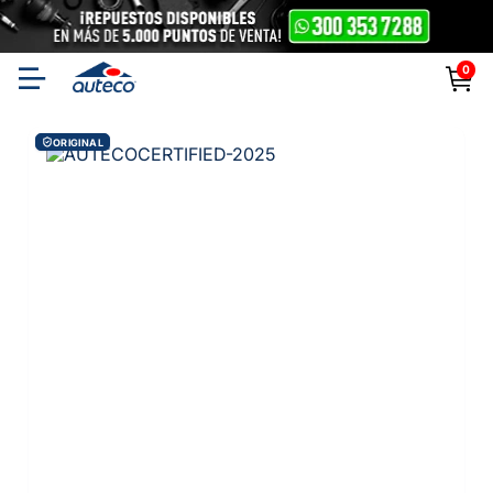
0
ORIGINAL