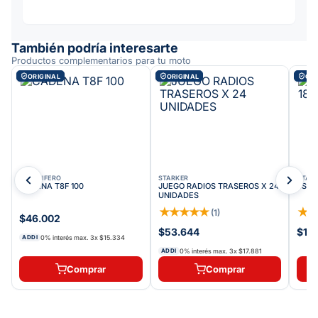
También podría interesarte
Productos complementarios para tu moto
ORIGINAL
ORIGINAL
ORI
VELOCIFERO
STARKER
STAR
CADENA T8F 100
JUEGO RADIOS TRASEROS X 24
ESPE
UNIDADES
★
★
★
★
★
★
(
1
)
$46.002
$53.644
$17.
0% interés max.
3
x
$15.334
ADDI
0% interés max.
3
x
$17.881
ADDI
Comprar
Comprar