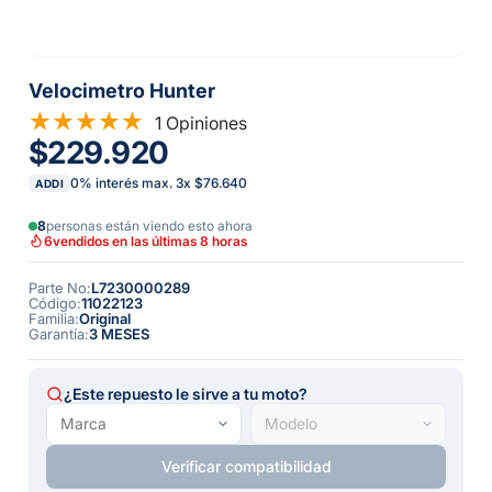
Velocimetro Hunter
1 Opiniones
$229.920
0% interés max.
3
x
$76.640
ADDI
8
personas están viendo esto ahora
6
vendidos en las últimas 8 horas
Parte No
:
L7230000289
Código
:
11022123
Familia
:
Original
Garantía
:
3 MESES
¿Este repuesto le sirve a tu moto?
Verificar compatibilidad