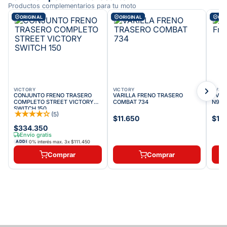
Productos complementarios para tu moto
ORIGINAL
ORIGINAL
ORI
VICTORY
VICTORY
TVS
CONJUNTO FRENO TRASERO
VARILLA FRENO TRASERO
TVS G
COMPLETO STREET VICTORY
COMBAT 734
N911
SWITCH 150
★
★
★
★
☆
(
5
)
$11.650
$16
$334.350
Envío gratis
0% interés max.
3
x
$111.450
ADDI
Comprar
Comprar