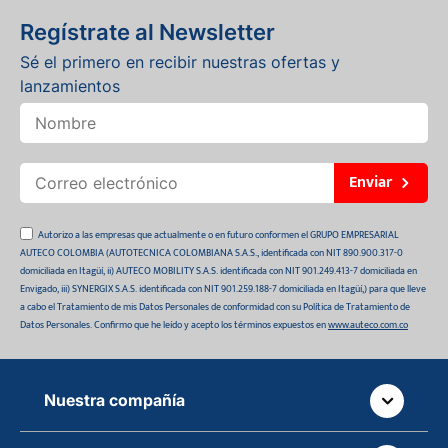
Regístrate al Newsletter
Sé el primero en recibir nuestras ofertas y
lanzamientos
Enviar
Autorizo a las empresas que actualmente o en futuro conformen el GRUPO EMPRESARIAL
AUTECO COLOMBIA (AUTOTECNICA COLOMBIANA S.A.S., identificada con NIT 890.900.317-0
domiciliada en Itagüí, ii) AUTECO MOBILITY S.A.S. identificada con NIT 901.249.413-7 domiciliada en
Envigado, iii) SYNERGIX S.A.S. identificada con NIT 901.259.188-7 domiciliada en Itagüí,) para que lleve
a cabo el Tratamiento de mis Datos Personales de conformidad con su Política de Tratamiento de
Datos Personales. Confirmo que he leído y acepto los términos expuestos en
www.auteco.com.co
Nuestra compañía
Quiénes somos