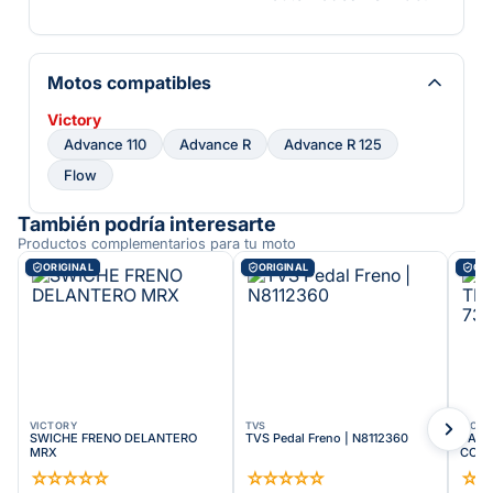
Motos compatibles
Victory
Advance 110
Advance R
Advance R 125
Flow
También podría interesarte
Productos complementarios para tu moto
ORIGINAL
ORIGINAL
ORI
VICTORY
TVS
VICT
SWICHE FRENO DELANTERO
TVS Pedal Freno | N8112360
VARI
MRX
COMB
☆
☆
☆
☆
☆
☆
☆
☆
☆
☆
☆