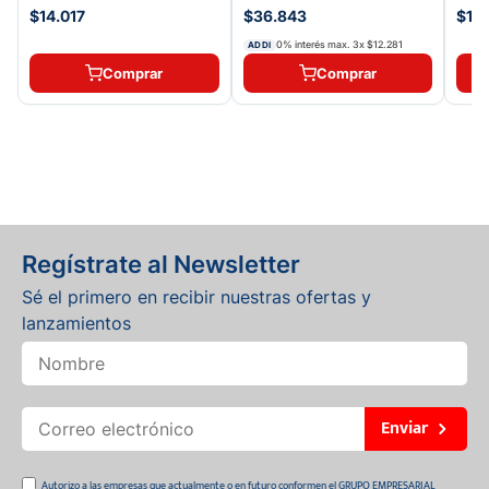
$14.017
$36.843
$11.
0% interés max.
3
x
$12.281
ADDI
Comprar
Comprar
Regístrate al Newsletter
Sé el primero en recibir nuestras ofertas y
lanzamientos
Enviar
Autorizo a las empresas que actualmente o en futuro conformen el GRUPO EMPRESARIAL