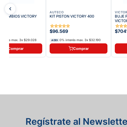
AUTECO
VICTO
E CAMBIOS VICTORY
KIT PISTON VICTORY 400
BUJE 
VICTO
★
★
☆
☆
☆
☆
☆
☆
☆
(
1
)
3
$96.569
$704
interés max.
3
x
$29.028
0% interés max.
3
x
$32.190
ADDI
Comprar
Comprar
Regístrate al Newslette