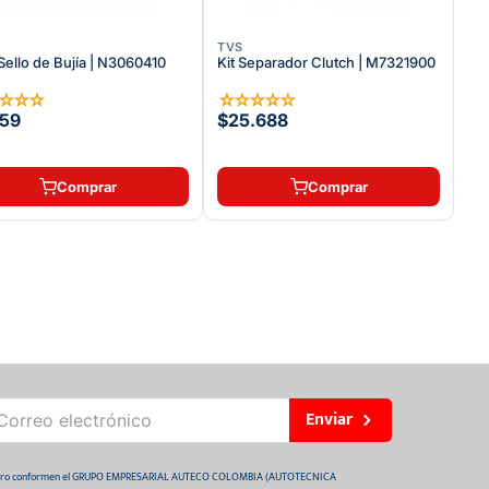
TVS
Sello de Bujía | N3060410
Kit Separador Clutch | M7321900
☆
☆
☆
☆
☆
☆
☆
☆
☆
59
$25.688
Comprar
Comprar
Enviar
 futuro conformen el GRUPO EMPRESARIAL AUTECO COLOMBIA (AUTOTECNICA