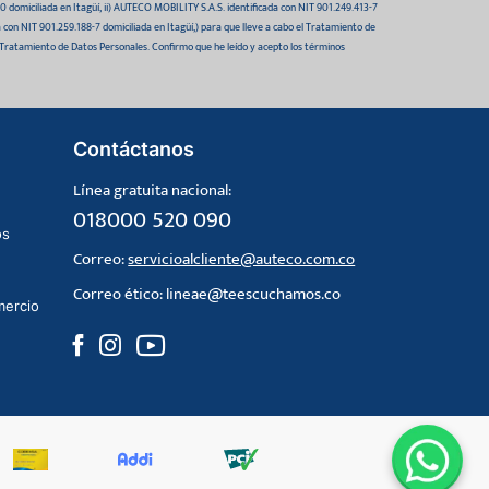
domiciliada en Itagüí, ii) AUTECO MOBILITY S.A.S. identificada con NIT 901.249.413-7
da con NIT 901.259.188-7 domiciliada en Itagüí,) para que lleve a cabo el Tratamiento de
 Tratamiento de Datos Personales. Confirmo que he leído y acepto los términos
Contáctanos
Línea gratuita nacional:
018000 520 090
os
Correo:
servicioalcliente@auteco.com.co
Correo ético:
lineae@teescuchamos.co
mercio