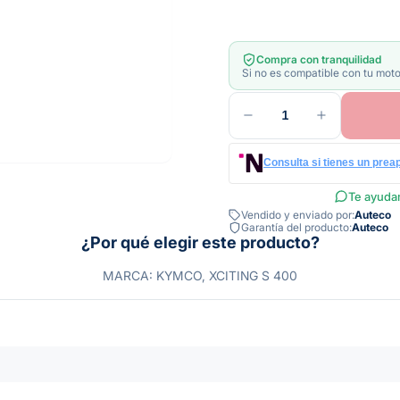
Compra con tranquilidad
Si no es compatible con tu moto
1
Consulta si tienes un prea
Te ayudam
Vendido y enviado por:
Auteco
Garantía del producto:
Auteco
¿Por qué elegir este producto?
MARCA: KYMCO, XCITING S 400