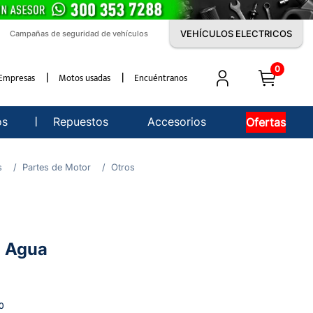
VEHÍCULOS ELECTRICOS
Campañas de seguridad de vehículos
0
Empresas
Motos usadas
Encuéntranos
os
Repuestos
Accesorios
Ofertas
s
Partes de Motor
Otros
 Agua
0