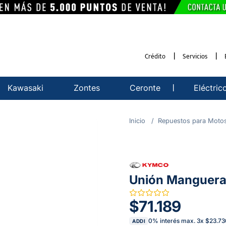
Crédito
Servicios
Kawasaki
Zontes
Ceronte
Eléctric
Repuestos para Moto
Unión Manguera
$71.189
0% interés max.
3
x
$23.73
ADDI