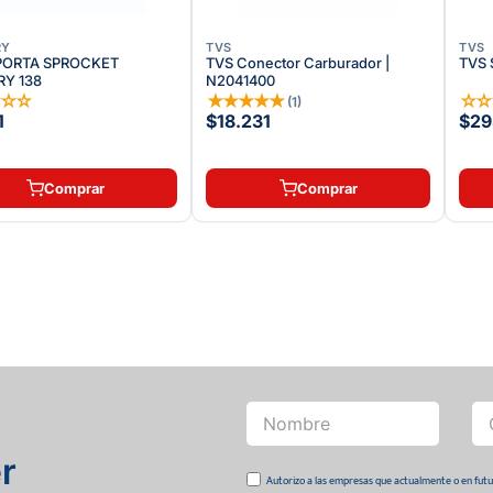
RY
TVS
TVS
PORTA SPROCKET
TVS Conector Carburador |
TVS 
RY 138
N2041400
☆
☆
☆
★
★
★
★
★
☆
(
1
)
1
$18.231
$29
Comprar
Comprar
r
Autorizo a las empresas que actualmente o en