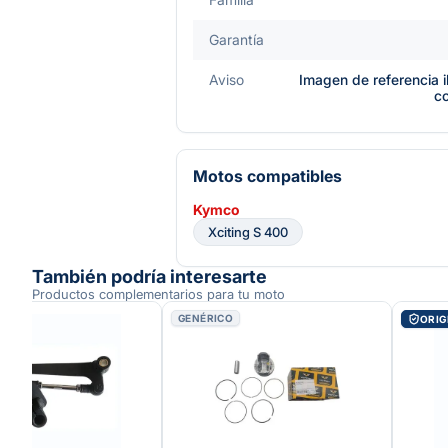
Garantía
Aviso
Imagen de referencia i
c
Motos compatibles
Kymco
Xciting S 400
También podría interesarte
Productos complementarios para tu moto
GENÉRICO
AL
ORIG