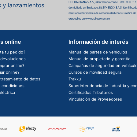
COLOMBIANA S.A.S., identificada con NIT 890.900.317-0 
as y lanzamientos
domiciliada en Envigado, iii) SYNERGIX S.A.S. identifica
mis Datos Personales de conformidad con su Política de
expuestos en
www.auteco.com.co
s online
Información de interés
tá tu pedido?
Manual de partes de vehículos
e devoluciones
Manual de propietario y garantía
prar online?
Campañas de seguridad en vehícul
ar online?
Cursos de movilidad segura
e tratamiento de datos
Trakku
 condiciones
Superintendencia de industria y co
léctrica
Certificados Tributarios
Vinculación de Proveedores