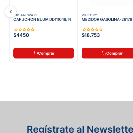
INDIAN SPARE
VICTORY
CAPUCHON BUJIA DD111048/I4
MEDIDOR GASOLINA-26176
☆
☆
☆
☆
☆
☆
☆
☆
☆
☆
$4450
$18.753
Comprar
Comprar
Regístrate al Newslette