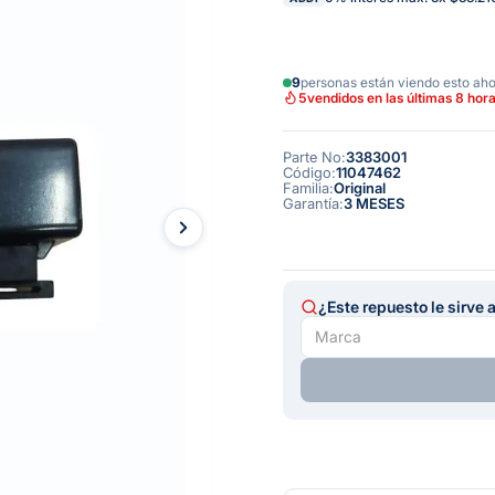
9
personas están viendo esto ah
5
vendidos en las últimas 8 hor
Parte No
:
3383001
Código
:
11047462
Familia
:
Original
Garantía
:
3 MESES
¿Este repuesto le sirve 