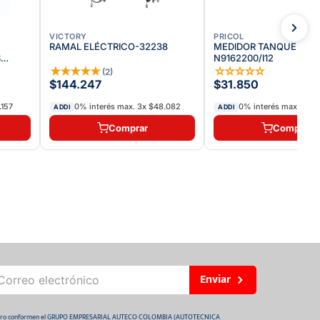
VICTORY
PRICOL
RAMAL ELÉCTRICO-32238
MEDIDOR TANQUE GAS
S
N9162200/I12
 FLOW
★
★
★
★
★
☆
☆
☆
☆
☆
(
2
)
$144.247
$31.850
.157
0% interés max.
3
x
$48.082
0% interés max.
3
x
$
ADDI
ADDI
Comprar
Comprar
Enviar
 futuro conformen el GRUPO EMPRESARIAL AUTECO COLOMBIA (AUTOTECNICA