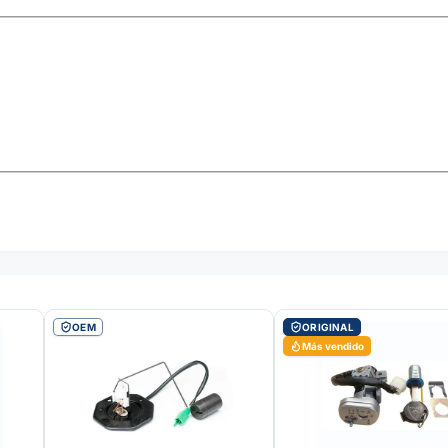
OEM
ORIGINAL
Más vendido