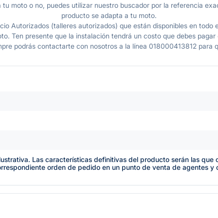
 tu moto o no, puedes utilizar nuestro buscador por la referencia exac
producto se adapta a tu moto.
io Autorizados (talleres autorizados) que están disponibles en todo e
o. Ten presente que la instalación tendrá un costo que debes pagar en
mpre podrás contactarte con nosotros a la línea 018000413812 para q
lustrativa. Las características definitivas del producto serán las qu
orrespondiente orden de pedido en un punto de venta de agentes y