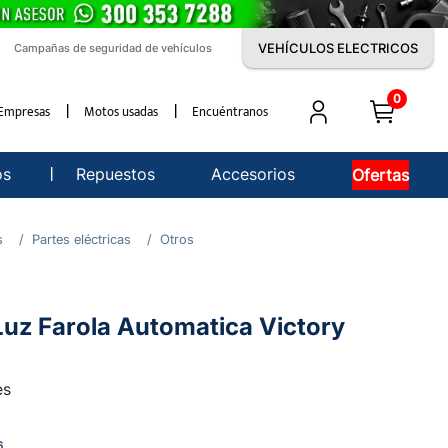
VEHÍCULOS ELECTRICOS
Campañas de seguridad de vehículos
0
Empresas
Motos usadas
Encuéntranos
os
Repuestos
Accesorios
Ofertas
s
Partes eléctricas
Otros
Luz Farola Automatica Victory
es
6