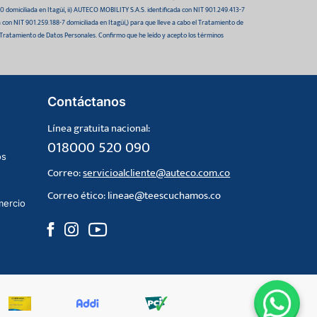
domiciliada en Itagüí, ii) AUTECO MOBILITY S.A.S. identificada con NIT 901.249.413-7
da con NIT 901.259.188-7 domiciliada en Itagüí,) para que lleve a cabo el Tratamiento de
 Tratamiento de Datos Personales. Confirmo que he leído y acepto los términos
Contáctanos
Línea gratuita nacional:
018000 520 090
os
Correo:
servicioalcliente@auteco.com.co
Correo ético:
lineae@teescuchamos.co
mercio