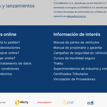
COLOMBIANA S.A.S., identificada con NIT 890.900.317-0 
as y lanzamientos
domiciliada en Envigado, iii) SYNERGIX S.A.S. identifica
mis Datos Personales de conformidad con su Política de
expuestos en
www.auteco.com.co
s online
Información de interés
tá tu pedido?
Manual de partes de vehículos
e devoluciones
Manual de propietario y garantía
prar online?
Campañas de seguridad en vehícul
ar online?
Cursos de movilidad segura
e tratamiento de datos
Trakku
 condiciones
Superintendencia de industria y co
léctrica
Certificados Tributarios
Vinculación de Proveedores