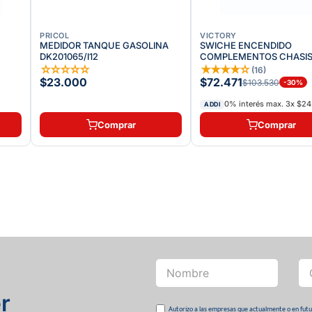
PRICOL
VICTORY
MEDIDOR TANQUE GASOLINA
SWICHE ENCENDIDO
DK201065/I12
COMPLEMENTOS CHASI
COMPLETO ADVANCE-
☆
☆
☆
☆
☆
★
★
★
★
☆
(
16
)
$23.000
$72.471
$103.530
-
30
%
0% interés max.
3
x
$24
ADDI
Comprar
Comprar
r
Autorizo a las empresas que actualmente o en