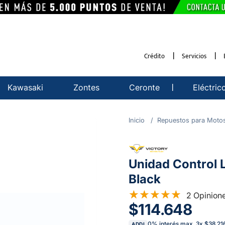
Crédito
Servicios
Kawasaki
Zontes
Ceronte
Eléctric
Repuestos para Moto
Unidad Control 
Black
2 Opinion
$114.648
0% interés max.
3
x
$38.21
ADDI