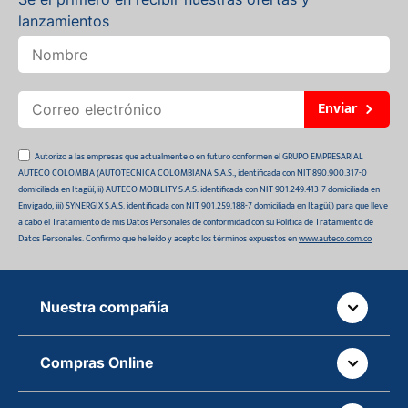
lanzamientos
Enviar
Autorizo a las empresas que actualmente o en futuro conformen el GRUPO EMPRESARIAL
AUTECO COLOMBIA (AUTOTECNICA COLOMBIANA S.A.S., identificada con NIT 890.900.317-0
domiciliada en Itagüí, ii) AUTECO MOBILITY S.A.S. identificada con NIT 901.249.413-7 domiciliada en
Envigado, iii) SYNERGIX S.A.S. identificada con NIT 901.259.188-7 domiciliada en Itagüí,) para que lleve
a cabo el Tratamiento de mis Datos Personales de conformidad con su Política de Tratamiento de
Datos Personales. Confirmo que he leído y acepto los términos expuestos en
www.auteco.com.co
Nuestra compañía
Quiénes somos
Compras Online
Auteco sostenible
¿Dónde está tu pedido?