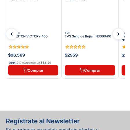
AUTECO
TVS
TVS
KIT PISTON VICTORY 400
TVS Sello de Bujía | N3060410
TVS T
N909
☆
☆
☆
☆
☆
☆
☆
☆
☆
☆
★
$96.569
$2959
$22
0% interés max.
3
x
$32.190
ADDI
Comprar
Comprar
Regístrate al Newsletter
Sé el primero en recibir nuestras ofertas y