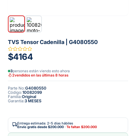
TVS Tensor Cadenilla | G4080550
$4164
3
personas están viendo esto ahora
2
vendidos en las últimas 8 horas
Parte No
:
G4080550
Código
:
10082099
Familia
:
Original
Garantía
:
3 MESES
Entrega estimada: 2–5 días hábiles
Envío gratis desde
$200.000
·
Te faltan
$200.000