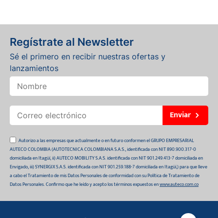
Regístrate al Newsletter
Sé el primero en recibir nuestras ofertas y
lanzamientos
Enviar
Autorizo a las empresas que actualmente o en futuro conformen el GRUPO EMPRESARIAL
AUTECO COLOMBIA (AUTOTECNICA COLOMBIANA S.A.S., identificada con NIT 890.900.317-0
domiciliada en Itagüí, ii) AUTECO MOBILITY S.A.S. identificada con NIT 901.249.413-7 domiciliada en
Envigado, iii) SYNERGIX S.A.S. identificada con NIT 901.259.188-7 domiciliada en Itagüí,) para que lleve
a cabo el Tratamiento de mis Datos Personales de conformidad con su Política de Tratamiento de
Datos Personales. Confirmo que he leído y acepto los términos expuestos en
www.auteco.com.co