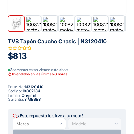
TVS Tapón Caucho Chasis | N3120410
$813
3
personas están viendo esto ahora
6
vendidos en las últimas 8 horas
Parte No
:
N3120410
Código
:
10082184
Familia
:
Original
Garantía
:
3 MESES
¿Este repuesto le sirve a tu moto?