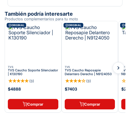
También podría interesarte
Productos complementarios para tu moto
ORIGINAL
ORIGINAL
ORI
TVS
TVS
TVS
TVS Caucho Soporte Silenciador
TVS Caucho Reposapie
TVS C
| K130190
Delantero Derecho | N9124050
N922
★
★
★
★
★
★
★
★
★
☆
☆
(
3
)
(
3
)
$4888
$7403
$20
Comprar
Comprar