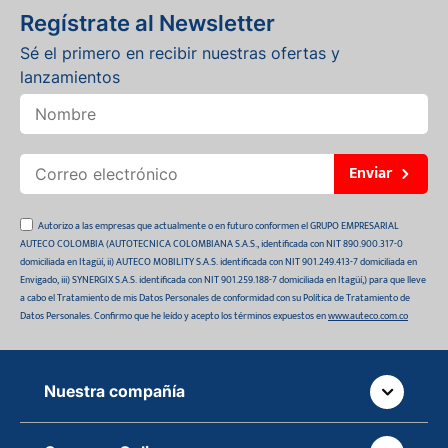
Regístrate al Newsletter
Sé el primero en recibir nuestras ofertas y
lanzamientos
Enviar
Autorizo a las empresas que actualmente o en futuro conformen el GRUPO EMPRESARIAL
AUTECO COLOMBIA (AUTOTECNICA COLOMBIANA S.A.S., identificada con NIT 890.900.317-0
domiciliada en Itagüí, ii) AUTECO MOBILITY S.A.S. identificada con NIT 901.249.413-7 domiciliada en
Envigado, iii) SYNERGIX S.A.S. identificada con NIT 901.259.188-7 domiciliada en Itagüí,) para que lleve
a cabo el Tratamiento de mis Datos Personales de conformidad con su Política de Tratamiento de
Datos Personales. Confirmo que he leído y acepto los términos expuestos en
www.auteco.com.co
Nuestra compañía
Quiénes somos