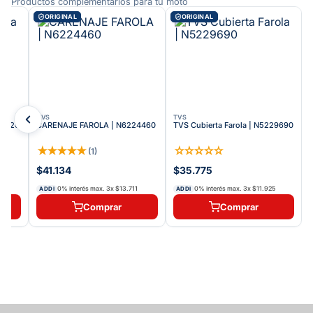
Productos complementarios para tu moto
ORIGINAL
ORIGINAL
TVS
TVS
20720
CARENAJE FAROLA | N6224460
TVS Cubierta Farola | N5229690
★
★
★
★
★
☆
☆
☆
☆
☆
(
1
)
$41.134
$35.775
0
0% interés max.
3
x
$13.711
0% interés max.
3
x
$11.925
ADDI
ADDI
Comprar
Comprar