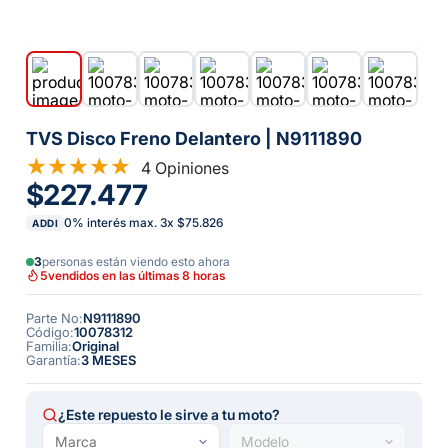
TVS Disco Freno Delantero | N9111890
4 Opiniones
$227.477
0% interés max.
3
x
$75.826
ADDI
3
personas están viendo esto ahora
5
vendidos en las últimas 8 horas
Parte No
:
N9111890
Código
:
10078312
Familia
:
Original
Garantía
:
3 MESES
¿Este repuesto le sirve a tu moto?