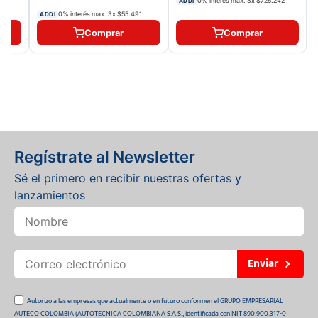
0% interés max.
3
x
$725.242
ADDI
0
0% interés max.
3
x
$55.491
ADDI
Comprar
Comprar
Regístrate al Newsletter
Sé el primero en recibir nuestras ofertas y
lanzamientos
Enviar
Autorizo a las empresas que actualmente o en futuro conformen el GRUPO EMPRESARIAL
AUTECO COLOMBIA (AUTOTECNICA COLOMBIANA S.A.S., identificada con NIT 890.900.317-0