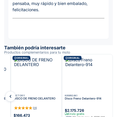
pensaba, muy rápido y bien embalado,
felicitaciones.
También podría interesarte
Productos complementarios para tu moto
ORIGINAL
ORIGINAL
VICTORY
KAWASAKI
TREET
DISCO DE FRENO DELANTERO
Disco Freno Delantero-914
★
★
★
★
★
(
2
)
$2.175.726
Envío gratis
$166.473