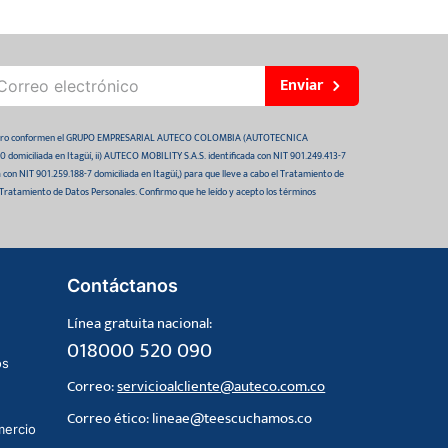
Enviar
 futuro conformen el GRUPO EMPRESARIAL AUTECO COLOMBIA (AUTOTECNICA
domiciliada en Itagüí, ii) AUTECO MOBILITY S.A.S. identificada con NIT 901.249.413-7
da con NIT 901.259.188-7 domiciliada en Itagüí,) para que lleve a cabo el Tratamiento de
 Tratamiento de Datos Personales. Confirmo que he leído y acepto los términos
Contáctanos
Línea gratuita nacional:
018000 520 090
os
Correo:
servicioalcliente@auteco.com.co
Correo ético:
lineae@teescuchamos.co
mercio