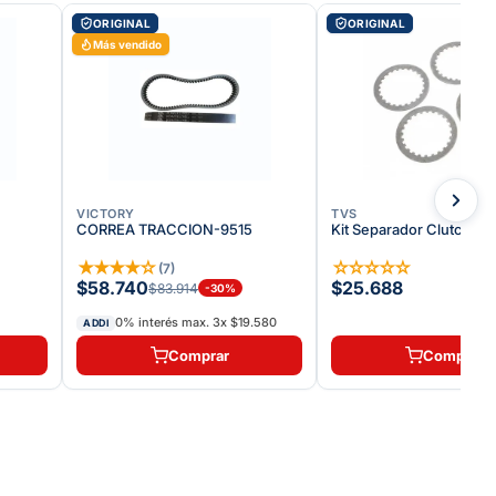
ORIGINAL
ORIGINAL
Más vendido
VICTORY
TVS
CORREA TRACCION-9515
Kit Separador Clutch | 
★
★
★
★
☆
☆
☆
☆
☆
☆
(
7
)
$58.740
$25.688
$83.914
-
30
%
0% interés max.
3
x
$19.580
ADDI
Comprar
Comprar