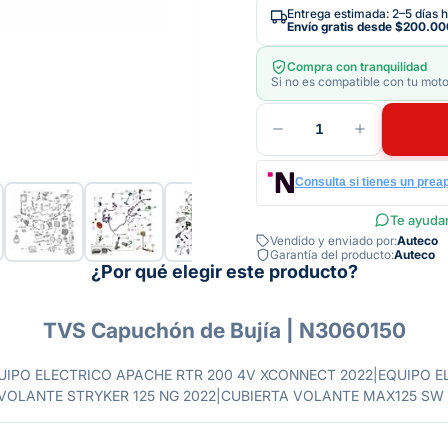
Entrega estimada: 2–5 días h
Envío gratis desde
$200.00
Compra con tranquilidad
Si no es compatible con tu moto
1
Consulta si tienes un prea
Te ayudam
Vendido y enviado por:
Auteco
Garantía del producto:
Auteco
¿Por qué elegir este producto?
TVS Capuchón de Bujía | N3060150
mas: EQUIPO ELECTRICO APACHE RTR 200 4V XCONNECT 2022|EQUI
VOLANTE STRYKER 125 NG 2022|CUBIERTA VOLANTE MAX125 SW 2