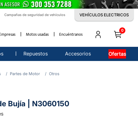
VEHÍCULOS ELECTRICOS
Campañas de seguridad de vehículos
0
Empresas
Motos usadas
Encuéntranos
os
Repuestos
Accesorios
Ofertas
s
Partes de Motor
Otros
e Bujía | N3060150
es