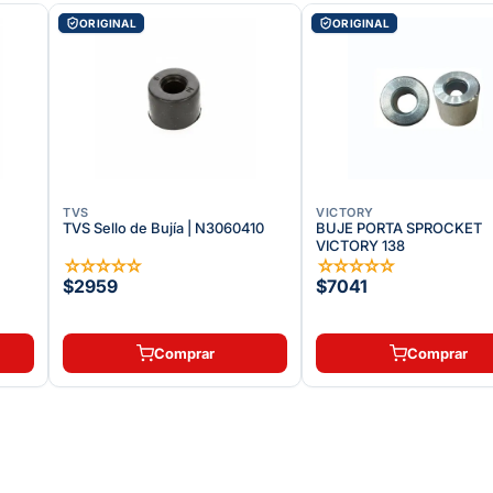
ORIGINAL
ORIGINAL
TVS
VICTORY
TVS Sello de Bujía | N3060410
BUJE PORTA SPROCKET
VICTORY 138
☆
☆
☆
☆
☆
☆
☆
☆
☆
☆
$2959
$7041
Comprar
Comprar