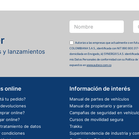
r
Autorizo a las empresas que actualmente o en
COLOMBIANA S.A.S., identificada con NIT 890.900.317-0 
as y lanzamientos
domiciliada en Envigado, iii) SYNERGIX S.A.S. identifica
mis Datos Personales de conformidad con su Política de
expuestos en
www.auteco.com.co
s online
Información de interés
tá tu pedido?
Manual de partes de vehículos
e devoluciones
Manual de propietario y garantía
prar online?
Campañas de seguridad en vehícul
ar online?
Cursos de movilidad segura
e tratamiento de datos
Trakku
 condiciones
Superintendencia de industria y co