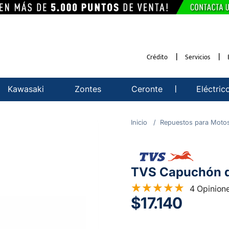
Crédito
Servicios
Kawasaki
Zontes
Ceronte
Eléctric
Repuestos para Moto
TVS Capuchón d
4 Opinion
$17.140