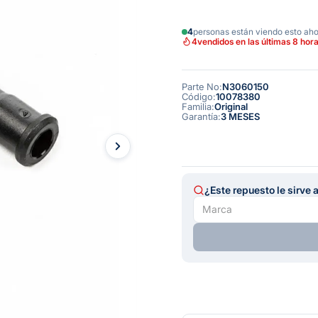
4
personas están viendo esto ah
4
vendidos en las últimas 8 hor
Parte No
:
N3060150
Código
:
10078380
Familia
:
Original
Garantía
:
3 MESES
¿Este repuesto le sirve 