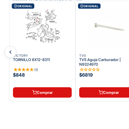
ORIGINAL
ORIGINAL
VICTORY
TVS
TORNILLO 6X12-8311
TVS Aguja Carburador |
N9324970
★
★
★
★
★
☆
☆
☆
☆
☆
(
1
)
$848
$6819
Comprar
Comprar