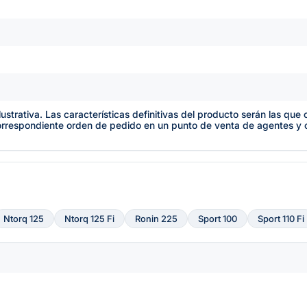
lustrativa. Las características definitivas del producto serán las qu
orrespondiente orden de pedido en un punto de venta de agentes y
Ntorq 125
Ntorq 125 Fi
Ronin 225
Sport 100
Sport 110 Fi