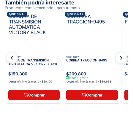
También podría interesarte
Productos complementarios para tu moto
ORIGINAL
ORIGINAL
ORI
VICTORY
VICTORY
TVS
BANDA DE TRANSMISIÓN
CORREA TRACCION-9495
TVS P
AUTOMATICA VICTORY BLACK
G211
$150.300
$209.800
$30
Envío gratis
0% interés max.
3
x
$50.100
0% interés max.
3
x
$69.933
ADDI
ADDI
Comprar
Comprar