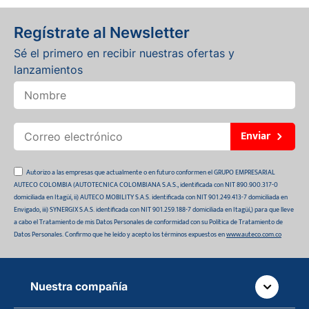
Regístrate al Newsletter
Sé el primero en recibir nuestras ofertas y
lanzamientos
Enviar
Autorizo a las empresas que actualmente o en futuro conformen el GRUPO EMPRESARIAL
AUTECO COLOMBIA (AUTOTECNICA COLOMBIANA S.A.S., identificada con NIT 890.900.317-0
domiciliada en Itagüí, ii) AUTECO MOBILITY S.A.S. identificada con NIT 901.249.413-7 domiciliada en
Envigado, iii) SYNERGIX S.A.S. identificada con NIT 901.259.188-7 domiciliada en Itagüí,) para que lleve
a cabo el Tratamiento de mis Datos Personales de conformidad con su Política de Tratamiento de
Datos Personales. Confirmo que he leído y acepto los términos expuestos en
www.auteco.com.co
Nuestra compañía