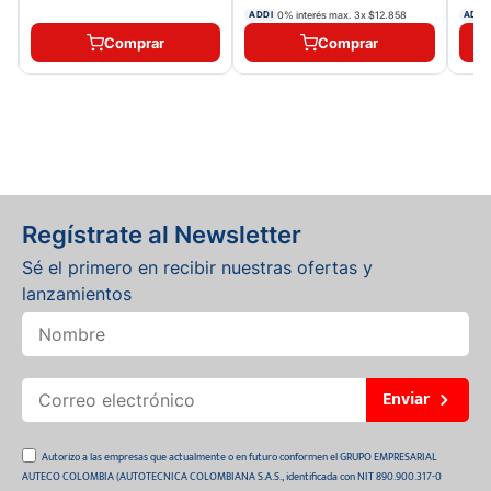
0% interés max.
3
x
$12.858
ADDI
ADDI
Comprar
Comprar
Regístrate al Newsletter
Sé el primero en recibir nuestras ofertas y
lanzamientos
Enviar
Autorizo a las empresas que actualmente o en futuro conformen el GRUPO EMPRESARIAL
AUTECO COLOMBIA (AUTOTECNICA COLOMBIANA S.A.S., identificada con NIT 890.900.317-0