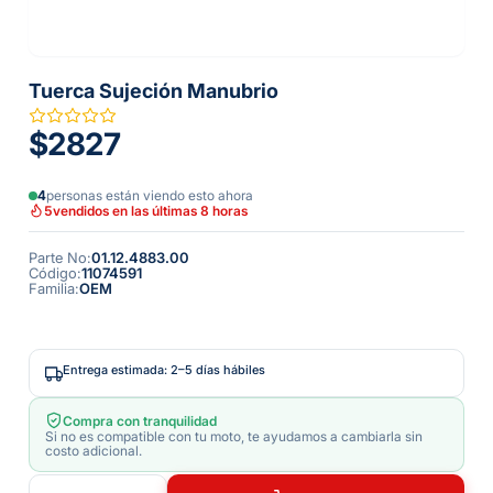
Tuerca Sujeción Manubrio
$2827
4
personas están viendo esto ahora
5
vendidos en las últimas 8 horas
Parte No
:
01.12.4883.00
Código
:
11074591
Familia
:
OEM
Entrega estimada: 2–5 días hábiles
Compra con tranquilidad
Si no es compatible con tu moto, te ayudamos a cambiarla sin
costo adicional.