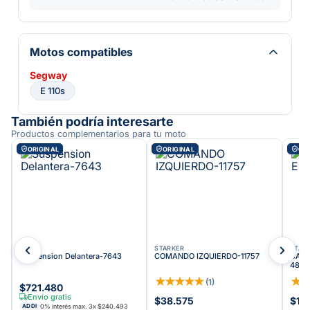
Motos compatibles
Segway
E 110s
También podría interesarte
Productos complementarios para tu moto
ORIGINAL
ORIGINAL
ORI
WOLF
STARKER
STAR
Suspension Delantera-7643
COMANDO IZQUIERDO-11757
CARG
4820
★
★
★
★
★
★
(
1
)
$721.480
Envío gratis
$38.575
$10
0% interés max.
3
x
$240.493
ADDI