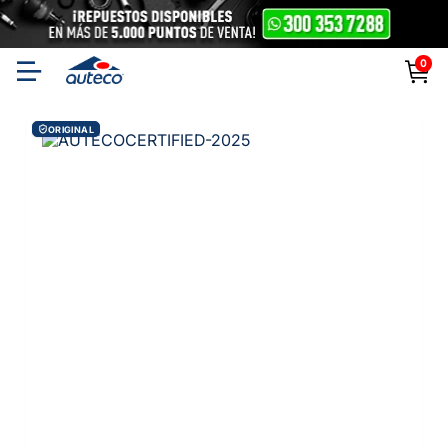
0
ORIGINAL