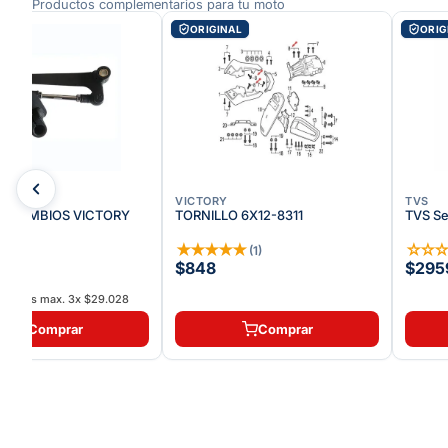
Productos complementarios para tu moto
AL
ORIGINAL
ORIG
VICTORY
TVS
E CAMBIOS VICTORY
TORNILLO 6X12-8311
TVS Se
★
★
★
★
★
★
★
☆
☆
(
1
)
(
1
)
3
$848
$295
interés max.
3
x
$29.028
Comprar
Comprar