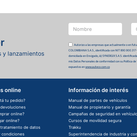
r
Autorizo a las empresas que actualmente o en
COLOMBIANA S.A.S., identificada con NIT 890.900.317-0 
as y lanzamientos
domiciliada en Envigado, iii) SYNERGIX S.A.S. identifica
mis Datos Personales de conformidad con su Política de
expuestos en
www.auteco.com.co
s online
Información de interés
tá tu pedido?
Manual de partes de vehículos
e devoluciones
Manual de propietario y garantía
prar online?
Campañas de seguridad en vehícul
ar online?
Cursos de movilidad segura
e tratamiento de datos
Trakku
 condiciones
Superintendencia de industria y co