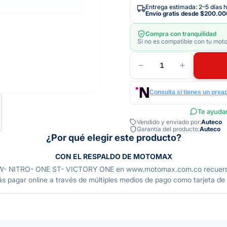
Entrega estimada: 2–5 días h
Envío gratis desde
$200.00
Compra con tranquilidad
Si no es compatible con tu moto
1
Consulta si tienes un prea
Te ayudam
Vendido y enviado por:
Auteco
Garantía del producto:
Auteco
¿Por qué elegir este producto?
CON EL RESPALDO DE MOTOMAX
TRO- ONE ST- VICTORY ONE en www.motomax.com.co recuerda que 
s pagar online a través de múltiples medios de pago como tarjeta de cr