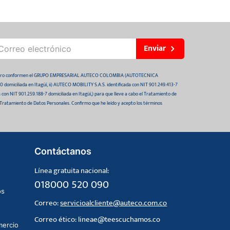
Enviar
 futuro conformen el GRUPO EMPRESARIAL AUTECO COLOMBIA (AUTOTECNICA
domiciliada en Itagüí, ii) AUTECO MOBILITY S.A.S. identificada con NIT 901.249.413-7
da con NIT 901.259.188-7 domiciliada en Itagüí,) para que lleve a cabo el Tratamiento de
 Tratamiento de Datos Personales. Confirmo que he leído y acepto los términos
Contáctanos
Línea gratuita nacional:
018000 520 090
os
Correo:
servicioalcliente@auteco.com.co
Correo ético:
lineae@teescuchamos.co
mercio