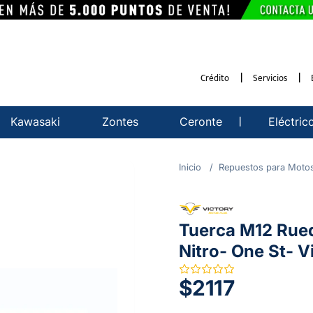
Crédito
Servicios
Kawasaki
Zontes
Ceronte
Eléctric
Repuestos para Moto
Tuerca M12 Rue
Nitro- One St- V
$2117