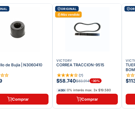
INAL
ORIGINAL
OR
Más vendido
VICTORY
VICT
llo de Bujía | N3060410
CORREA TRACCION-9515
TUER
BOMB
☆
☆
☆
★
★
★
★
☆
☆
(
7
)
9
$58.740
$11
$83.914
-
30
%
0% interés max.
3
x
$19.580
ADDI
Comprar
Comprar