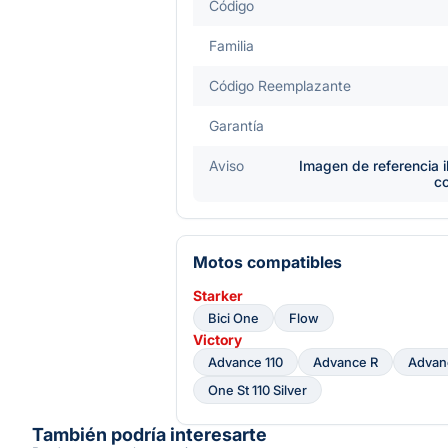
Código
Familia
Código Reemplazante
Garantía
Aviso
Imagen de referencia i
c
Motos compatibles
Starker
Bici One
Flow
Victory
Advance 110
Advance R
Advan
One St 110 Silver
También podría interesarte