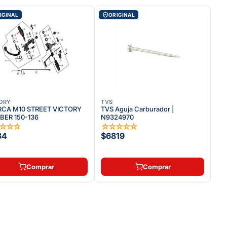
IGINAL
ORIGINAL
ORY
TVS
CA M10 STREET VICTORY
TVS Aguja Carburador |
ER 150-136
N9324970
☆
☆
☆
☆
☆
☆
☆
☆
☆
34
$6819
Comprar
Comprar