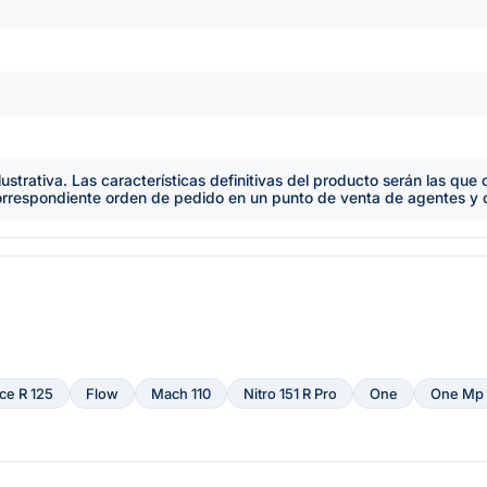
lustrativa. Las características definitivas del producto serán las qu
orrespondiente orden de pedido en un punto de venta de agentes y
ce R 125
Flow
Mach 110
Nitro 151 R Pro
One
One Mp