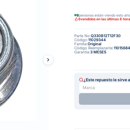
8
personas están viendo esto ah
6
vendidos en las últimas 8 hor
Parte No
:
Q330B12T12F30
Código
:
11029344
Familia
:
Original
Código Reemplazante
:
1101568
Garantía
:
3 MESES
¿Este repuesto le sirve 