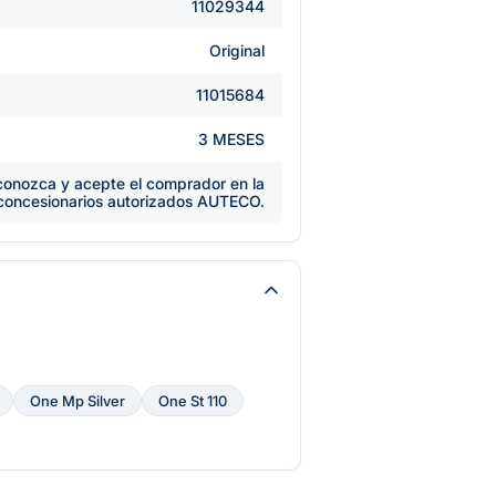
11029344
Original
11015684
3 MESES
e conozca y acepte el comprador en la
 concesionarios autorizados AUTECO.
One Mp Silver
One St 110