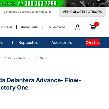
VEHÍCULOS ELECTRICOS
Campañas de seguridad de vehículos
0
Empresas
Motos usadas
Encuéntranos
os
Repuestos
Accesorios
Ofertas
s
Partes de Motor
Otros
da Delantera Advance- Flow-
ictory One