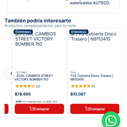
autorizados AUTECO.
También podría interesarte
Productos complementarios para tu moto
ORIGINAL
ORIGINAL
VICTORY
TVS
PEDAL CAMBIOS STREET
TVS Cubierta Disco Trasero |
VICTORY BOMBER 150
N9113410
★
★
★
★
☆
★
★
★
★
★
(
4
)
(
1
)
$78.695
$10.087
0% interés max.
3
x
$26.232
ADDI
Comprar
Comprar