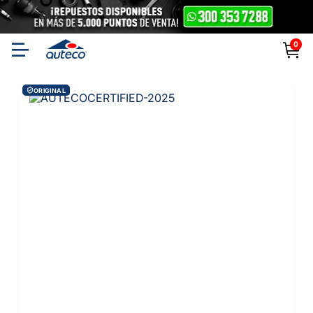
0
ORIGINAL