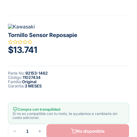
Tornillo Sensor Reposapie
$13.741
Parte No
:
92153-1462
Código
:
11027434
Familia
:
Original
Garantía
:
3 MESES
Compra con tranquilidad
Si no es compatible con tu moto, te ayudamos a cambiarla sin
costo adicional.
1
No disponible