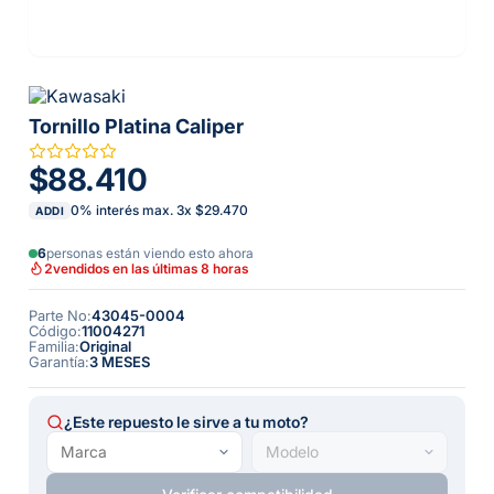
Tornillo Platina Caliper
$88.410
0% interés max.
3
x
$29.470
ADDI
6
personas están viendo esto ahora
2
vendidos en las últimas 8 horas
Parte No
:
43045-0004
Código
:
11004271
Familia
:
Original
Garantía
:
3 MESES
¿Este repuesto le sirve a tu moto?