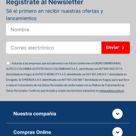
Regístrate al Newsletter
Sé el primero en recibir nuestras ofertas y
lanzamientos
Enviar
Autorizo a las empresas que actualmente o en futuro conformen el GRUPO EMPRESARIAL
AUTECO COLOMBIA (AUTOTECNICA COLOMBIANA S.A.S., identificada con NIT 890.900.317-0
domiciliada en Itagüí, ii) AUTECO MOBILITY S.A.S. identificada con NIT 901.249.413-7 domiciliada en
Envigado, iii) SYNERGIX S.A.S. identificada con NIT 901.259.188-7 domiciliada en Itagüí,) para que lleve
a cabo el Tratamiento de mis Datos Personales de conformidad con su Política de Tratamiento de
Datos Personales. Confirmo que he leído y acepto los términos expuestos en
www.auteco.com.co
Nuestra compañía
Quiénes somos
Compras Online