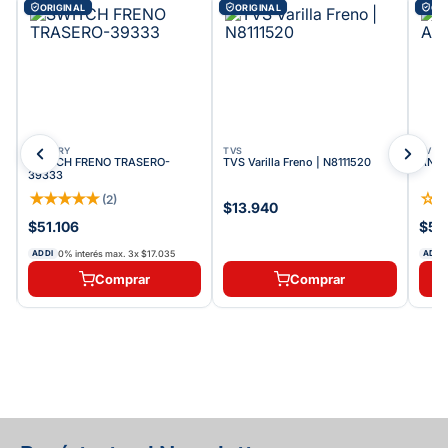
ORIGINAL
ORIGINAL
ORI
VICTORY
TVS
TVS
SWITCH FRENO TRASERO-
TVS Varilla Freno | N8111520
ANIL
39333
★
★
★
★
★
☆
(
2
)
$13.940
$51.106
$56.
0% interés max.
3
x
$17.035
ADDI
ADDI
Comprar
Comprar