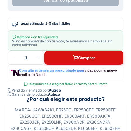
Verificar compatibilidad
Entrega estimada: 2–5 días hábiles
Compra con tranquilidad
Si no es compatible con tu moto, te ayudamos a cambiarla sin
costo adicional.
1
Comprar
Consulta si tienes un preaprobado aquí
y paga con tu nuevo
crédito de Nequi.
Te ayudamos a elegir el freno correcto para tu moto
Vendido y enviado por:
Auteco
Garantía del producto:
Auteco
¿Por qué elegir este producto?
MARCA: KAWASAKI, ER250C, ER250CEF, ER250CFF,
ER250CGF, ER250CHF, ER300AKF, ER300AKFA,
EX250JCF, EX250LHF, EX300ADF, EX300ADFA,
EX300AGF, KL650ECF, KL650EDF, KL650EEF, KL650EHF,