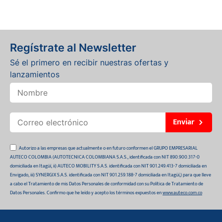
Regístrate al Newsletter
Sé el primero en recibir nuestras ofertas y
lanzamientos
Enviar
Autorizo a las empresas que actualmente o en futuro conformen el GRUPO EMPRESARIAL
AUTECO COLOMBIA (AUTOTECNICA COLOMBIANA S.A.S., identificada con NIT 890.900.317-0
domiciliada en Itagüí, ii) AUTECO MOBILITY S.A.S. identificada con NIT 901.249.413-7 domiciliada en
Envigado, iii) SYNERGIX S.A.S. identificada con NIT 901.259.188-7 domiciliada en Itagüí,) para que lleve
a cabo el Tratamiento de mis Datos Personales de conformidad con su Política de Tratamiento de
Datos Personales. Confirmo que he leído y acepto los términos expuestos en
www.auteco.com.co