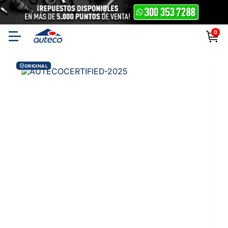
0
ORIGINAL