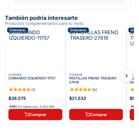
También podría interesarte
Productos complementarios para tu moto
ORIGINAL
ORIGINAL
ORI
STARKER
STARKER
STAR
COMANDO IZQUIERDO-11757
PASTILLAS FRENO TRASERO-
JUEG
27619
UNID
★
★
★
★
★
★
★
★
★
★
★
(
1
)
(
6
)
$38.575
$21.532
$53
0% interés max.
3
x
$12.858
ADDI
ADDI
Comprar
Comprar