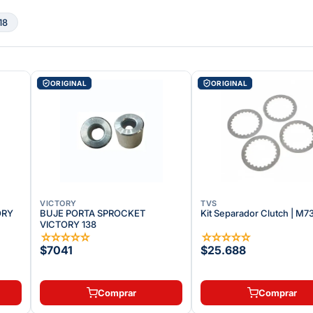
18
ORIGINAL
ORIGINAL
VICTORY
TVS
ORY
BUJE PORTA SPROCKET
Kit Separador Clutch | M
VICTORY 138
☆
☆
☆
☆
☆
☆
☆
☆
☆
☆
$7041
$25.688
Comprar
Comprar