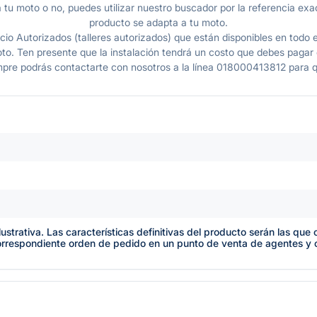
 tu moto o no, puedes utilizar nuestro buscador por la referencia exac
producto se adapta a tu moto.
io Autorizados (talleres autorizados) que están disponibles en todo e
o. Ten presente que la instalación tendrá un costo que debes pagar en
mpre podrás contactarte con nosotros a la línea 018000413812 para q
lustrativa. Las características definitivas del producto serán las qu
orrespondiente orden de pedido en un punto de venta de agentes y