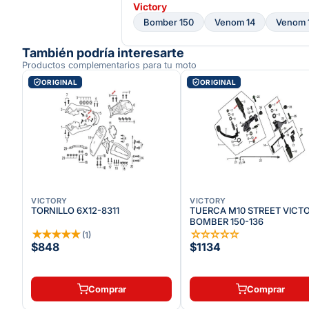
Victory
Bomber 150
Venom 14
Venom 
También podría interesarte
Productos complementarios para tu moto
ORIGINAL
ORIGINAL
VICTORY
VICTORY
TORNILLO 6X12-8311
TUERCA M10 STREET VICT
BOMBER 150-136
★
★
★
★
★
☆
☆
☆
☆
☆
(
1
)
$848
$1134
Comprar
Comprar