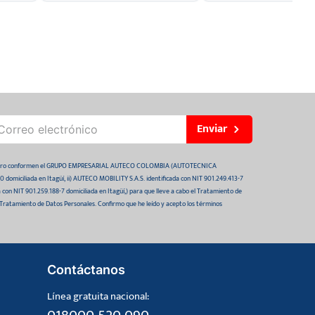
Enviar
 futuro conformen el GRUPO EMPRESARIAL AUTECO COLOMBIA (AUTOTECNICA
domiciliada en Itagüí, ii) AUTECO MOBILITY S.A.S. identificada con NIT 901.249.413-7
da con NIT 901.259.188-7 domiciliada en Itagüí,) para que lleve a cabo el Tratamiento de
 Tratamiento de Datos Personales. Confirmo que he leído y acepto los términos
Contáctanos
Línea gratuita nacional: