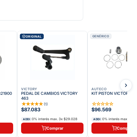
GENÉRICO
ORIGINAL
VICTORY
AUTECO
7321900
PEDAL DE CAMBIOS VICTORY
KIT PISTON VICTORY 4
463
★
★
★
★
★
☆
☆
☆
☆
☆
(
1
)
$87.083
$96.569
0% interés max.
3
x
$29.028
0% interés max.
3
x
$
ADDI
ADDI
Comprar
Comprar