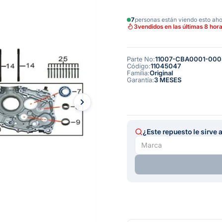
7
personas están viendo esto ah
3
vendidos en las últimas 8 hor
Parte No
:
11007-CBA0001-000
Código
:
11045047
Familia
:
Original
Garantía
:
3 MESES
¿Este repuesto le sirve 