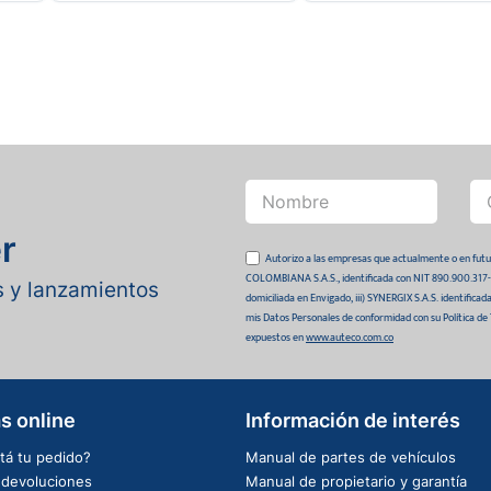
r
Autorizo a las empresas que actualmente o en
COLOMBIANA S.A.S., identificada con NIT 890.900.317-0 
as y lanzamientos
domiciliada en Envigado, iii) SYNERGIX S.A.S. identifica
mis Datos Personales de conformidad con su Política de
expuestos en
www.auteco.com.co
s online
Información de interés
tá tu pedido?
Manual de partes de vehículos
e devoluciones
Manual de propietario y garantía