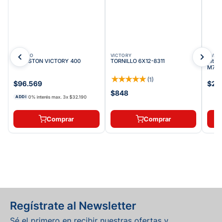
AUTECO
VICTORY
TVS
KIT PISTON VICTORY 400
TORNILLO 6X12-8311
Kit S
M732
★
★
★
★
★
(
1
)
$96.569
$25
$848
0% interés max.
3
x
$32.190
ADDI
Comprar
Comprar
Regístrate al Newsletter
Sé el primero en recibir nuestras ofertas y