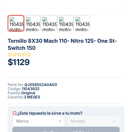
Tornillo 8X30 Mach 110- Nitro 125- One St-
Switch 150
$1129
Parte No
:
QJX56552A0A00
Código
:
11043932
Familia
:
Original
Garantía
:
3 MESES
¿Este repuesto le sirve a tu moto?