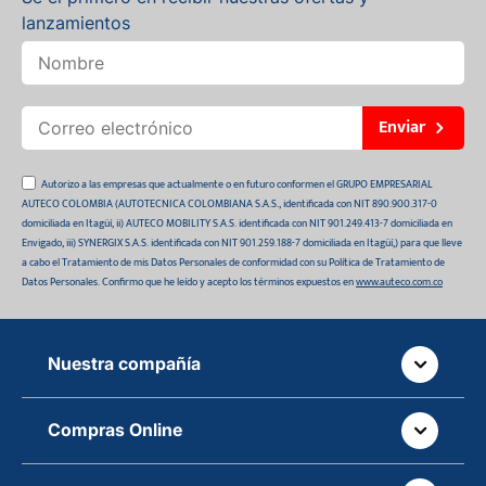
lanzamientos
Enviar
Autorizo a las empresas que actualmente o en futuro conformen el GRUPO EMPRESARIAL
AUTECO COLOMBIA (AUTOTECNICA COLOMBIANA S.A.S., identificada con NIT 890.900.317-0
domiciliada en Itagüí, ii) AUTECO MOBILITY S.A.S. identificada con NIT 901.249.413-7 domiciliada en
Envigado, iii) SYNERGIX S.A.S. identificada con NIT 901.259.188-7 domiciliada en Itagüí,) para que lleve
a cabo el Tratamiento de mis Datos Personales de conformidad con su Política de Tratamiento de
Datos Personales. Confirmo que he leído y acepto los términos expuestos en
www.auteco.com.co
Nuestra compañía
Quiénes somos
Compras Online
Auteco sostenible
¿Dónde está tu pedido?