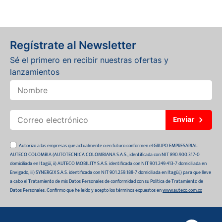
Regístrate al Newsletter
Sé el primero en recibir nuestras ofertas y
lanzamientos
Enviar
Autorizo a las empresas que actualmente o en futuro conformen el GRUPO EMPRESARIAL
AUTECO COLOMBIA (AUTOTECNICA COLOMBIANA S.A.S., identificada con NIT 890.900.317-0
domiciliada en Itagüí, ii) AUTECO MOBILITY S.A.S. identificada con NIT 901.249.413-7 domiciliada en
Envigado, iii) SYNERGIX S.A.S. identificada con NIT 901.259.188-7 domiciliada en Itagüí,) para que lleve
a cabo el Tratamiento de mis Datos Personales de conformidad con su Política de Tratamiento de
Datos Personales. Confirmo que he leído y acepto los términos expuestos en
www.auteco.com.co