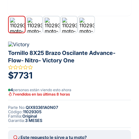
Tornillo 8X25 Brazo Oscilante Advance-
Flow- Nitro- Victory One
$7731
4
personas están viendo esto ahora
7
vendidos en las últimas 8 horas
Parte No
:
QIX93361A0N07
Código
:
11029305
Familia
:
Original
Garantía
:
3 MESES
¿Este repuesto le sirve a tu moto?