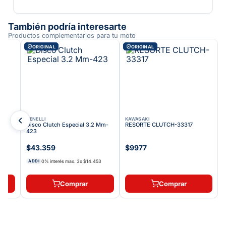
También podría interesarte
Productos complementarios para tu moto
ORIGINAL
ORIGINAL
BENELLI
KAWASAKI
-
Disco Clutch Especial 3.2 Mm-
RESORTE CLUTCH-33317
423
$43.359
$9977
0% interés max.
3
x
$14.453
ADDI
2
Comprar
Comprar