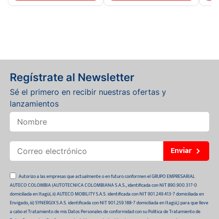
Regístrate al Newsletter
Sé el primero en recibir nuestras ofertas y
lanzamientos
Enviar
Autorizo a las empresas que actualmente o en futuro conformen el GRUPO EMPRESARIAL
AUTECO COLOMBIA (AUTOTECNICA COLOMBIANA S.A.S., identificada con NIT 890.900.317-0
domiciliada en Itagüí, ii) AUTECO MOBILITY S.A.S. identificada con NIT 901.249.413-7 domiciliada en
Envigado, iii) SYNERGIX S.A.S. identificada con NIT 901.259.188-7 domiciliada en Itagüí,) para que lleve
a cabo el Tratamiento de mis Datos Personales de conformidad con su Política de Tratamiento de