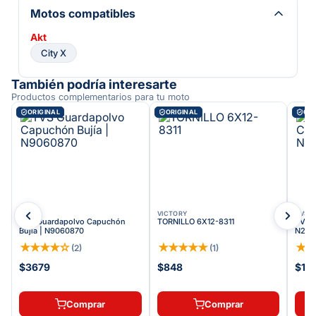
Motos compatibles
Akt
City X
También podría interesarte
Productos complementarios para tu moto
ORIGINAL
ORIGINAL
ORI
TVS
VICTORY
TVS
TVS Guardapolvo Capuchón
TORNILLO 6X12-8311
TVS C
Bujía | N9060870
N204
★
★
★
★
☆
★
★
★
★
★
★
(
2
)
(
1
)
$3679
$848
$18.
Comprar
Comprar