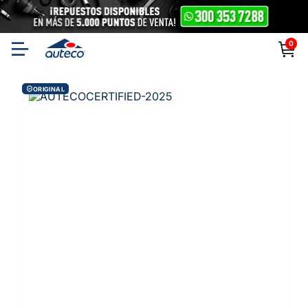
0
ORIGINAL