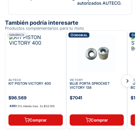
autorizados AUTECO.
También podría interesarte
Productos complementarios para tu moto
GENÉRICO
ORIGINAL
ORI
AUTECO
VICTORY
VICT
KIT PISTON VICTORY 400
BUJE PORTA SPROCKET
TUER
VICTORY 138
BOMB
$96.569
$7041
$11
0% interés max.
3
x
$32.190
ADDI
Comprar
Comprar