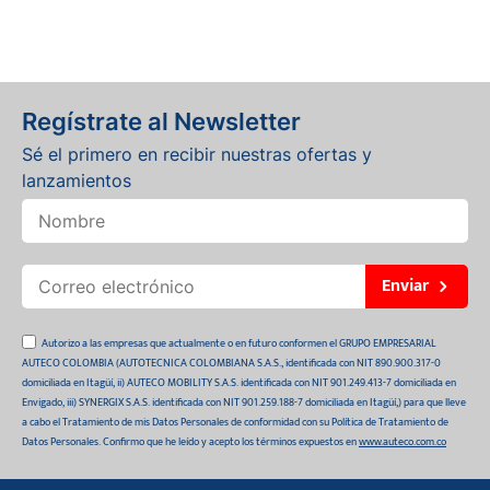
Regístrate al Newsletter
Sé el primero en recibir nuestras ofertas y
lanzamientos
Enviar
Autorizo a las empresas que actualmente o en futuro conformen el GRUPO EMPRESARIAL
AUTECO COLOMBIA (AUTOTECNICA COLOMBIANA S.A.S., identificada con NIT 890.900.317-0
domiciliada en Itagüí, ii) AUTECO MOBILITY S.A.S. identificada con NIT 901.249.413-7 domiciliada en
Envigado, iii) SYNERGIX S.A.S. identificada con NIT 901.259.188-7 domiciliada en Itagüí,) para que lleve
a cabo el Tratamiento de mis Datos Personales de conformidad con su Política de Tratamiento de
Datos Personales. Confirmo que he leído y acepto los términos expuestos en
www.auteco.com.co