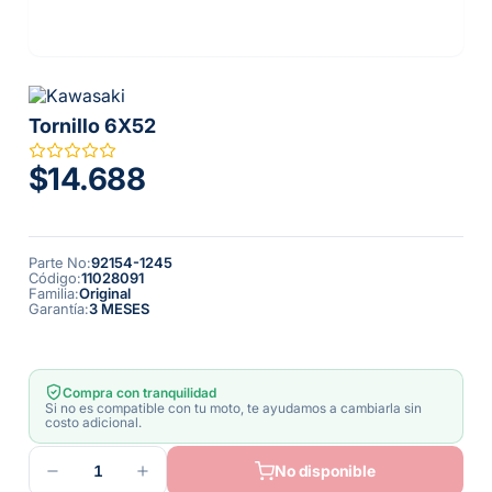
Tornillo 6X52
$14.688
Parte No
:
92154-1245
Código
:
11028091
Familia
:
Original
Garantía
:
3 MESES
Compra con tranquilidad
Si no es compatible con tu moto, te ayudamos a cambiarla sin
costo adicional.
1
No disponible