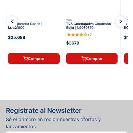
TVS
TVS
VICT
Kit Separador Clutch |
TVS Guardapolvo Capuchón
TUER
M7321900
Bujía | N9060870
BOMB
★
★
★
★
☆
(
2
)
$25.688
$11
$3679
Comprar
Comprar
Regístrate al Newsletter
Sé el primero en recibir nuestras ofertas y
lanzamientos