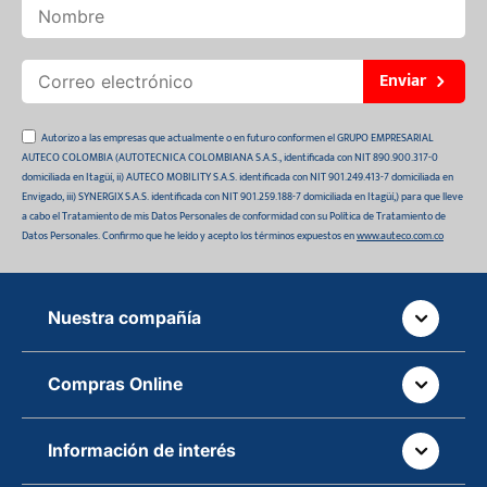
Enviar
Autorizo a las empresas que actualmente o en futuro conformen el GRUPO EMPRESARIAL
AUTECO COLOMBIA (AUTOTECNICA COLOMBIANA S.A.S., identificada con NIT 890.900.317-0
domiciliada en Itagüí, ii) AUTECO MOBILITY S.A.S. identificada con NIT 901.249.413-7 domiciliada en
Envigado, iii) SYNERGIX S.A.S. identificada con NIT 901.259.188-7 domiciliada en Itagüí,) para que lleve
a cabo el Tratamiento de mis Datos Personales de conformidad con su Política de Tratamiento de
Datos Personales. Confirmo que he leído y acepto los términos expuestos en
www.auteco.com.co
Nuestra compañía
Quiénes somos
Compras Online
Auteco sostenible
¿Dónde está tu pedido?
Movilidad Segura
Información de interés
Políticas de devolución
Manual de partes de vehículos