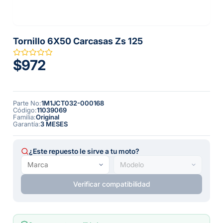
Tornillo 6X50 Carcasas Zs 125
$972
Parte No
:
1M1JCT032-000168
Código
:
11039069
Familia
:
Original
Garantía
:
3 MESES
¿Este repuesto le sirve a tu moto?
Verificar compatibilidad