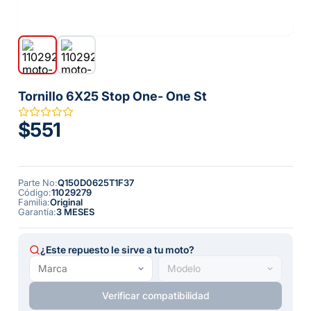
Tornillo 6X25 Stop One- One St
$551
Parte No
:
Q150D0625T1F37
Código
:
11029279
Familia
:
Original
Garantía
:
3 MESES
¿Este repuesto le sirve a tu moto?
Verificar compatibilidad