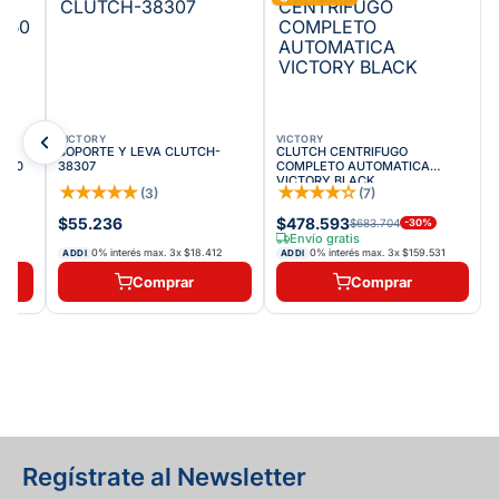
VICTORY
VICTORY
SOPORTE Y LEVA CLUTCH-
CLUTCH CENTRIFUGO
 150
38307
COMPLETO AUTOMATICA
VICTORY BLACK
★
★
★
★
★
★
★
★
★
☆
(
3
)
(
7
)
$55.236
$478.593
$683.704
-
30
%
Envío gratis
7
0% interés max.
3
x
$18.412
0% interés max.
3
x
$159.531
ADDI
ADDI
Comprar
Comprar
Regístrate al Newsletter