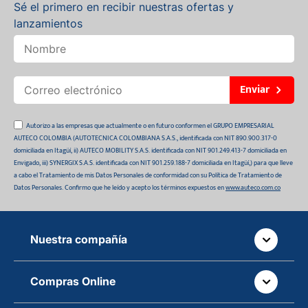
Sé el primero en recibir nuestras ofertas y
lanzamientos
Enviar
Autorizo a las empresas que actualmente o en futuro conformen el GRUPO EMPRESARIAL
AUTECO COLOMBIA (AUTOTECNICA COLOMBIANA S.A.S., identificada con NIT 890.900.317-0
domiciliada en Itagüí, ii) AUTECO MOBILITY S.A.S. identificada con NIT 901.249.413-7 domiciliada en
Envigado, iii) SYNERGIX S.A.S. identificada con NIT 901.259.188-7 domiciliada en Itagüí,) para que lleve
a cabo el Tratamiento de mis Datos Personales de conformidad con su Política de Tratamiento de
Datos Personales. Confirmo que he leído y acepto los términos expuestos en
www.auteco.com.co
Nuestra compañía
Quiénes somos
Compras Online
Auteco sostenible
¿Dónde está tu pedido?