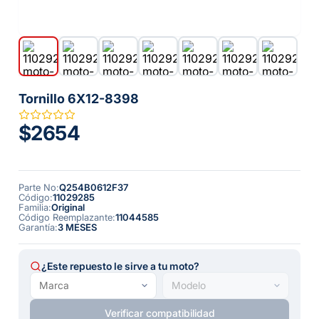
Tornillo 6X12-8398
$2654
Parte No
:
Q254B0612F37
Código
:
11029285
Familia
:
Original
Código Reemplazante
:
11044585
Garantía
:
3 MESES
¿Este repuesto le sirve a tu moto?
Verificar compatibilidad