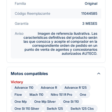
Familia
Original
Código Reemplazante
11044585
Garantía
3 MESES
Aviso
Imagen de referencia ilustrativa. Las
características definitivas del producto serán
las que conozca y acepte el comprador en la
correspondiente orden de pedido en un
punto de venta de agentes y concesionarios
autorizados AUTECO.
Motos compatibles
Victory
Advance 110
Advance R
Advance R 125
Flow
Mach 110
Nitro 151 R Pro
One
One Mp
One Mp Silver
One St 110
One St 110 Silver
Switch 125
Switch 125 Cbs