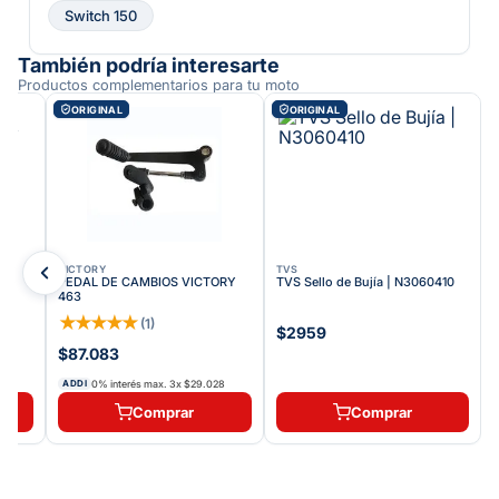
Switch 150
También podría interesarte
Productos complementarios para tu moto
ORIGINAL
ORIGINAL
VICTORY
TVS
PEDAL DE CAMBIOS VICTORY
TVS Sello de Bujía | N3060410
463
★
★
★
★
★
(
1
)
$2959
$87.083
0% interés max.
3
x
$29.028
ADDI
Comprar
Comprar