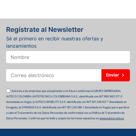
Regístrate al Newsletter
Sé el primero en recibir nuestras ofertas y
lanzamientos
Enviar
Autorizo a las empresas que actualmente o en futuro conformen el GRUPO EMPRESARIAL
AUTECO COLOMBIA (AUTOTECNICA COLOMBIANA S.A.S., identificada con NIT 890.900.317-0
domiciliada en Itagüí, ii) AUTECO MOBILITY S.A.S. identificada con NIT 901.249.413-7 domiciliada en
Envigado, iii) SYNERGIX S.A.S. identificada con NIT 901.259.188-7 domiciliada en Itagüí,) para que lleve
a cabo el Tratamiento de mis Datos Personales de conformidad con su Política de Tratamiento de
Datos Personales. Confirmo que he leído y acepto los términos expuestos en
www.auteco.com.co