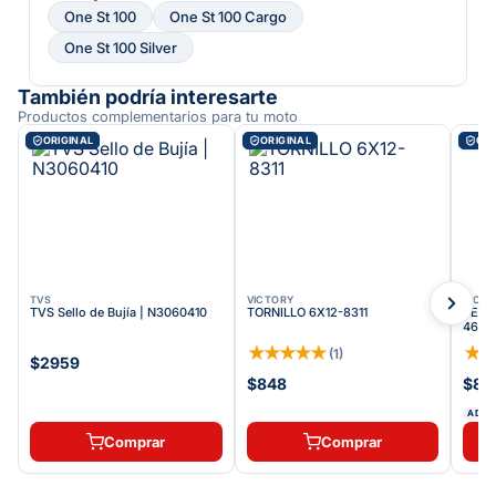
One St 100
One St 100 Cargo
One St 100 Silver
También podría interesarte
Productos complementarios para tu moto
ORIGINAL
ORIGINAL
ORI
TVS
VICTORY
VICT
TVS Sello de Bujía | N3060410
TORNILLO 6X12-8311
PEDA
463
★
★
★
★
★
★
(
1
)
$2959
$848
$87
ADDI
Comprar
Comprar