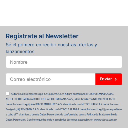
Regístrate al Newsletter
Sé el primero en recibir nuestras ofertas y
lanzamientos
Enviar
Autorizo a las empresas que actualmente o en futuro conformen el GRUPO EMPRESARIAL
AUTECO COLOMBIA (AUTOTECNICA COLOMBIANA S.A.S., identificada con NIT 890.900.317-0
domiciliada en Itagüí, ii) AUTECO MOBILITY S.A.S. identificada con NIT 901.249.413-7 domiciliada en
Envigado, iii) SYNERGIX S.A.S. identificada con NIT 901.259.188-7 domiciliada en Itagüí,) para que lleve
a cabo el Tratamiento de mis Datos Personales de conformidad con su Política de Tratamiento de
Datos Personales. Confirmo que he leído y acepto los términos expuestos en
www.auteco.com.co