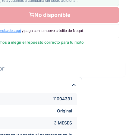
, te ayudamos a cambiarla sin costo adicional.
No disponible
probado aquí
y paga con tu nuevo crédito de Nequi.
os a elegir el repuesto correcto para tu moto
DF
11004331
Original
3 MESES
e conozca y acepte el comprador en la