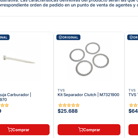
orrespondiente orden de pedido en un punto de venta de agentes y
INAL
ORIGINAL
OR
TVS
TVS
uja Carburador |
Kit Separador Clutch | M7321900
TVS 
970
☆
☆
☆
☆
☆
☆
☆
☆
☆
9
$25.688
$64
Comprar
Comprar