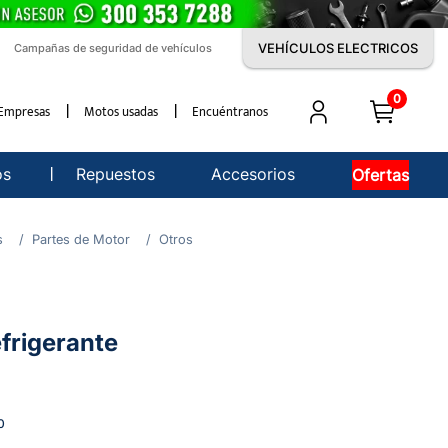
VEHÍCULOS ELECTRICOS
Campañas de seguridad de vehículos
0
Empresas
Motos usadas
Encuéntranos
os
Repuestos
Accesorios
Ofertas
s
Partes de Motor
Otros
efrigerante
0