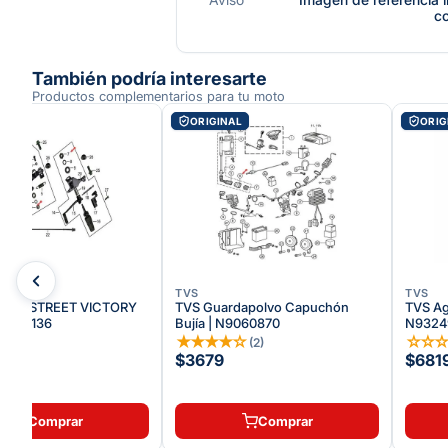
c
También podría interesarte
Productos complementarios para tu moto
AL
ORIGINAL
ORIG
TVS
TVS
M10 STREET VICTORY
TVS Guardapolvo Capuchón
TVS Ag
150-136
Bujía | N9060870
N9324
☆
☆
★
★
★
★
☆
☆
☆
(
2
)
$3679
$681
Comprar
Comprar