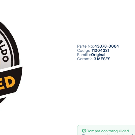
Parte No
:
43078-0064
Código
:
11004331
Familia
:
Original
Garantía
:
3 MESES
Compra con tranquilidad