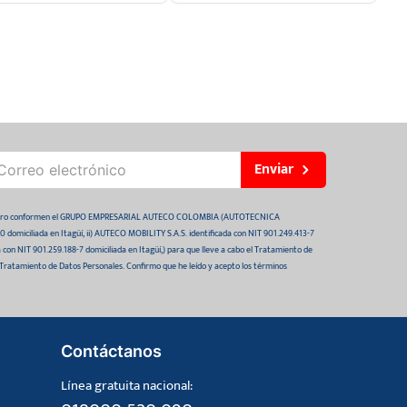
Enviar
 futuro conformen el GRUPO EMPRESARIAL AUTECO COLOMBIA (AUTOTECNICA
domiciliada en Itagüí, ii) AUTECO MOBILITY S.A.S. identificada con NIT 901.249.413-7
da con NIT 901.259.188-7 domiciliada en Itagüí,) para que lleve a cabo el Tratamiento de
 Tratamiento de Datos Personales. Confirmo que he leído y acepto los términos
Contáctanos
Línea gratuita nacional: