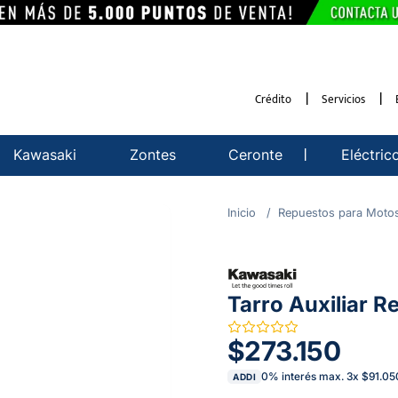
Crédito
Servicios
Kawasaki
Zontes
Ceronte
Eléctric
Repuestos para Moto
Tarro Auxiliar R
$273.150
0% interés max.
3
x
$91.05
ADDI