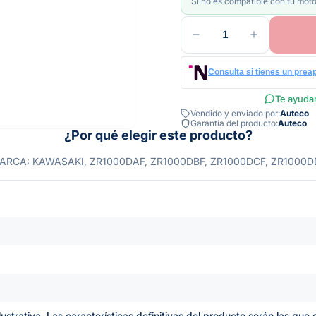
Si no es compatible con tu moto
1
Consulta si tienes un prea
Te ayudam
Vendido y enviado por:
Auteco
Garantía del producto:
Auteco
¿Por qué elegir este producto?
ARCA: KAWASAKI, ZR1000DAF, ZR1000DBF, ZR1000DCF, ZR1000D
lustrativa. Las características definitivas del producto serán las qu