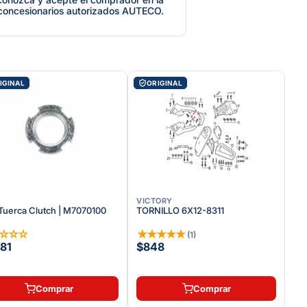
 concesionarios autorizados AUTECO.
IGINAL
ORIGINAL
VICTORY
Tuerca Clutch | M7070100
TORNILLO 6X12-8311
☆
☆
☆
☆
★
★
★
★
★
(
1
)
81
$848
Comprar
Comprar