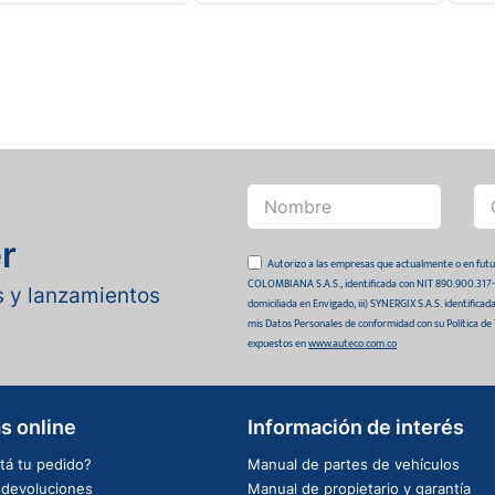
r
Autorizo a las empresas que actualmente o en
COLOMBIANA S.A.S., identificada con NIT 890.900.317-0 
as y lanzamientos
domiciliada en Envigado, iii) SYNERGIX S.A.S. identifica
mis Datos Personales de conformidad con su Política de
expuestos en
www.auteco.com.co
s online
Información de interés
tá tu pedido?
Manual de partes de vehículos
e devoluciones
Manual de propietario y garantía