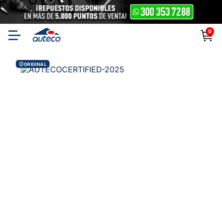
0
ORIGINAL