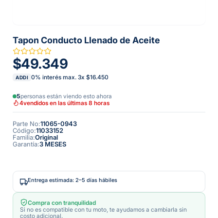
Tapon Conducto Llenado de Aceite
$49.349
0% interés max.
3
x
$16.450
ADDI
5
personas están viendo esto ahora
4
vendidos en las últimas 8 horas
Parte No
:
11065-0943
Código
:
11033152
Familia
:
Original
Garantía
:
3 MESES
Entrega estimada: 2–5 días hábiles
Compra con tranquilidad
Si no es compatible con tu moto, te ayudamos a cambiarla sin
costo adicional.