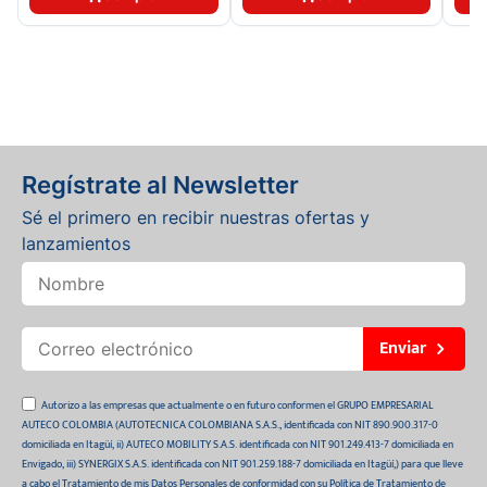
Regístrate al Newsletter
Sé el primero en recibir nuestras ofertas y
lanzamientos
Enviar
Autorizo a las empresas que actualmente o en futuro conformen el GRUPO EMPRESARIAL
AUTECO COLOMBIA (AUTOTECNICA COLOMBIANA S.A.S., identificada con NIT 890.900.317-0
domiciliada en Itagüí, ii) AUTECO MOBILITY S.A.S. identificada con NIT 901.249.413-7 domiciliada en
Envigado, iii) SYNERGIX S.A.S. identificada con NIT 901.259.188-7 domiciliada en Itagüí,) para que lleve
a cabo el Tratamiento de mis Datos Personales de conformidad con su Política de Tratamiento de