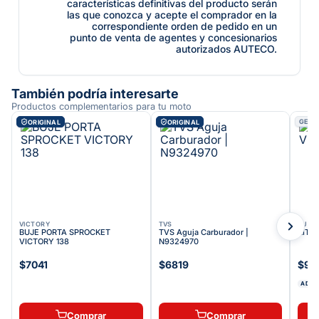
características definitivas del producto serán
las que conozca y acepte el comprador en la
correspondiente orden de pedido en un
punto de venta de agentes y concesionarios
autorizados AUTECO.
También podría interesarte
Productos complementarios para tu moto
GENÉ
ORIGINAL
ORIGINAL
VICTORY
TVS
AUTE
BUJE PORTA SPROCKET
TVS Aguja Carburador |
KIT 
VICTORY 138
N9324970
$7041
$6819
$96
ADDI
Comprar
Comprar