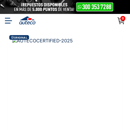
0
ORIGINAL