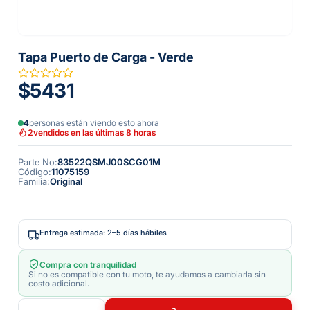
Tapa Puerto de Carga - Verde
$5431
4
personas están viendo esto ahora
2
vendidos en las últimas 8 horas
Parte No
:
83522QSMJ00SCG01M
Código
:
11075159
Familia
:
Original
Entrega estimada: 2–5 días hábiles
Compra con tranquilidad
Si no es compatible con tu moto, te ayudamos a cambiarla sin
costo adicional.