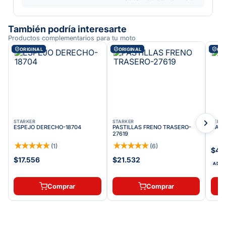
También podría interesarte
Productos complementarios para tu moto
ORIGINAL
ORIGINAL
ORI
STARKER
STARKER
VELOC
ESPEJO DERECHO-18704
PASTILLAS FRENO TRASERO-
CADE
27619
★
★
★
★
★
★
★
★
★
★
(
1
)
(
6
)
$46
$17.556
$21.532
ADDI
Comprar
Comprar