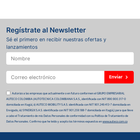
Regístrate al Newsletter
Sé el primero en recibir nuestras ofertas y
lanzamientos
Enviar
Autorizo a las empresas que actualmente o en futuro conformen el GRUPO EMPRESARIAL
AUTECO COLOMBIA (AUTOTECNICA COLOMBIANA S.A.S., identificada con NIT 890.900.317-0
domiciliada en Itagüí, ii) AUTECO MOBILITY S.A.S. identificada con NIT 901.249.413-7 domiciliada en
Envigado, iii) SYNERGIX S.A.S. identificada con NIT 901.259.188-7 domiciliada en Itagüí,) para que lleve
a cabo el Tratamiento de mis Datos Personales de conformidad con su Política de Tratamiento de
Datos Personales. Confirmo que he leído y acepto los términos expuestos en
www.auteco.com.co