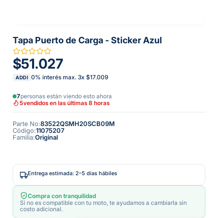
Tapa Puerto de Carga - Sticker Azul
$51.027
0% interés max.
3
x
$17.009
ADDI
7
personas están viendo esto ahora
5
vendidos en las últimas 8 horas
Parte No
:
83522QSMH20SCB09M
Código
:
11075207
Familia
:
Original
Entrega estimada: 2–5 días hábiles
Compra con tranquilidad
Si no es compatible con tu moto, te ayudamos a cambiarla sin
costo adicional.