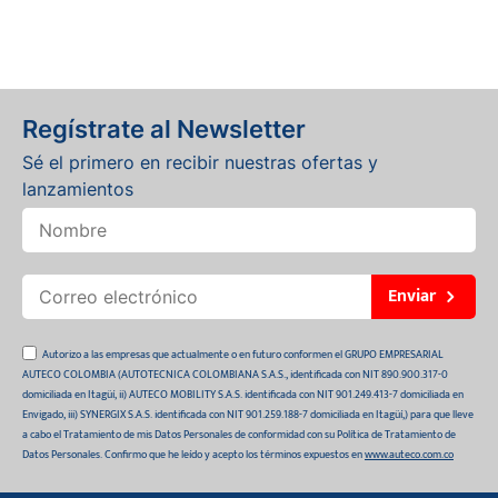
Regístrate al Newsletter
Sé el primero en recibir nuestras ofertas y
lanzamientos
Enviar
Autorizo a las empresas que actualmente o en futuro conformen el GRUPO EMPRESARIAL
AUTECO COLOMBIA (AUTOTECNICA COLOMBIANA S.A.S., identificada con NIT 890.900.317-0
domiciliada en Itagüí, ii) AUTECO MOBILITY S.A.S. identificada con NIT 901.249.413-7 domiciliada en
Envigado, iii) SYNERGIX S.A.S. identificada con NIT 901.259.188-7 domiciliada en Itagüí,) para que lleve
a cabo el Tratamiento de mis Datos Personales de conformidad con su Política de Tratamiento de
Datos Personales. Confirmo que he leído y acepto los términos expuestos en
www.auteco.com.co