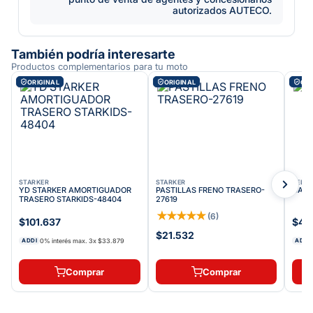
autorizados AUTECO.
También podría interesarte
Productos complementarios para tu moto
ORIGINAL
ORIGINAL
ORI
STARKER
STARKER
VELOC
YD STARKER AMORTIGUADOR
PASTILLAS FRENO TRASERO-
CADE
TRASERO STARKIDS-48404
27619
★
★
★
★
★
(
6
)
$101.637
$46
$21.532
0% interés max.
3
x
$33.879
ADDI
ADDI
Comprar
Comprar