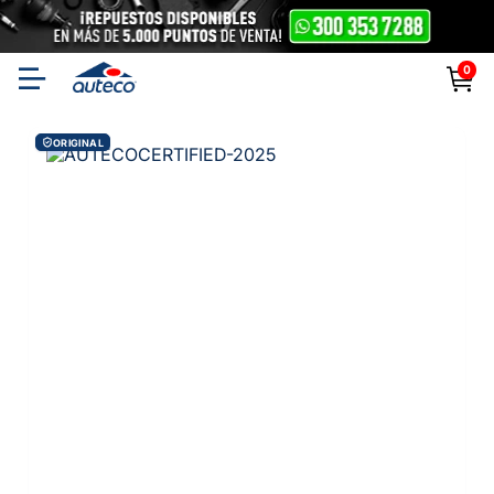
0
ORIGINAL