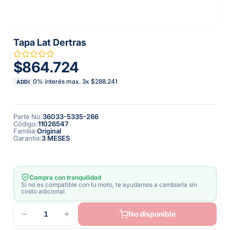
Tapa Lat Dertras
$864.724
0% interés max.
3
x
$288.241
ADDI
Parte No
:
36033-5335-266
Código
:
11026547
Familia
:
Original
Garantía
:
3 MESES
Compra con tranquilidad
Si no es compatible con tu moto, te ayudamos a cambiarla sin
costo adicional.
1
No disponible