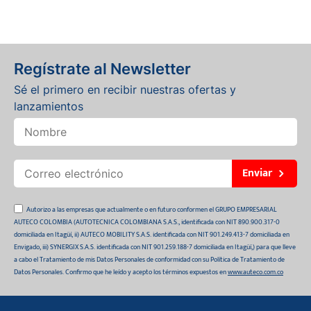
Regístrate al Newsletter
Sé el primero en recibir nuestras ofertas y
lanzamientos
Enviar
Autorizo a las empresas que actualmente o en futuro conformen el GRUPO EMPRESARIAL
AUTECO COLOMBIA (AUTOTECNICA COLOMBIANA S.A.S., identificada con NIT 890.900.317-0
domiciliada en Itagüí, ii) AUTECO MOBILITY S.A.S. identificada con NIT 901.249.413-7 domiciliada en
Envigado, iii) SYNERGIX S.A.S. identificada con NIT 901.259.188-7 domiciliada en Itagüí,) para que lleve
a cabo el Tratamiento de mis Datos Personales de conformidad con su Política de Tratamiento de
Datos Personales. Confirmo que he leído y acepto los términos expuestos en
www.auteco.com.co