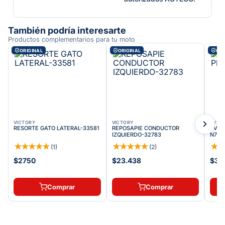
También podría interesarte
Productos complementarios para tu moto
ORIGINAL
ORIGINAL
ORI
VICTORY
VICTORY
TVS
RESORTE GATO LATERAL-33581
REPOSAPIE CONDUCTOR
TVS R
IZQUIERDO-32783
N720
★
★
★
★
★
★
★
★
★
★
★
(
1
)
(
2
)
$2750
$23.438
$35
Comprar
Comprar