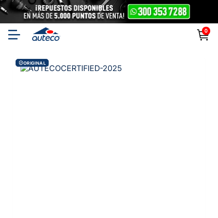
0
ORIGINAL