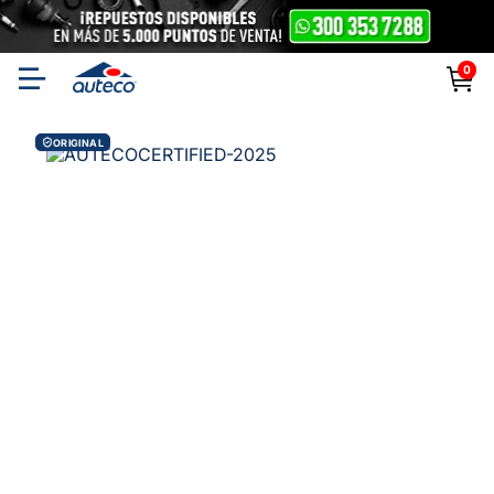
0
ORIGINAL