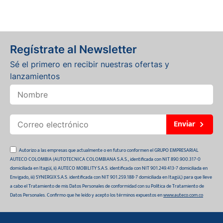
Regístrate al Newsletter
Sé el primero en recibir nuestras ofertas y
lanzamientos
Enviar
Autorizo a las empresas que actualmente o en futuro conformen el GRUPO EMPRESARIAL
AUTECO COLOMBIA (AUTOTECNICA COLOMBIANA S.A.S., identificada con NIT 890.900.317-0
domiciliada en Itagüí, ii) AUTECO MOBILITY S.A.S. identificada con NIT 901.249.413-7 domiciliada en
Envigado, iii) SYNERGIX S.A.S. identificada con NIT 901.259.188-7 domiciliada en Itagüí,) para que lleve
a cabo el Tratamiento de mis Datos Personales de conformidad con su Política de Tratamiento de
Datos Personales. Confirmo que he leído y acepto los términos expuestos en
www.auteco.com.co