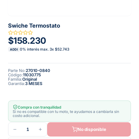
Swiche Termostato
$158.230
0% interés max.
3
x
$52.743
ADDI
Parte No
:
27010-0840
Código
:
11030775
Familia
:
Original
Garantía
:
3 MESES
Compra con tranquilidad
Si no es compatible con tu moto, te ayudamos a cambiarla sin
costo adicional.
1
No disponible