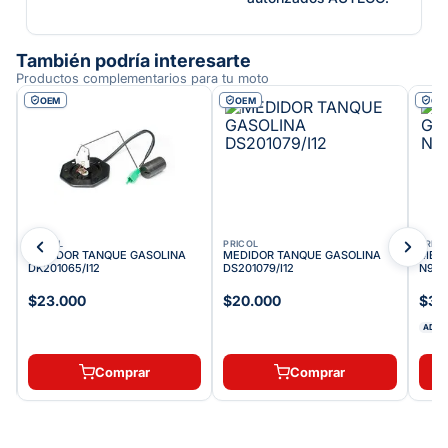
También podría interesarte
Productos complementarios para tu moto
OEM
OEM
OE
PRICOL
PRICOL
PRIC
MEDIDOR TANQUE GASOLINA
MEDIDOR TANQUE GASOLINA
MEDI
DK201065/I12
DS201079/I12
N916
$23.000
$20.000
$31
ADDI
Comprar
Comprar