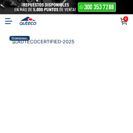
0
ORIGINAL