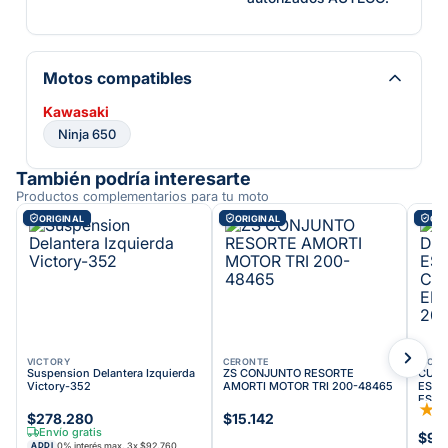
Motos compatibles
Kawasaki
Ninja 650
También podría interesarte
Productos complementarios para tu moto
ORIGINAL
ORIGINAL
ORI
VICTORY
CERONTE
VICT
Suspension Delantera Izquierda
ZS CONJUNTO RESORTE
CUNA
Victory-352
AMORTI MOTOR TRI 200-48465
ESPI
ESPI
★
$278.280
$15.142
Envío gratis
$91
0% interés max.
3
x
$92.760
ADDI