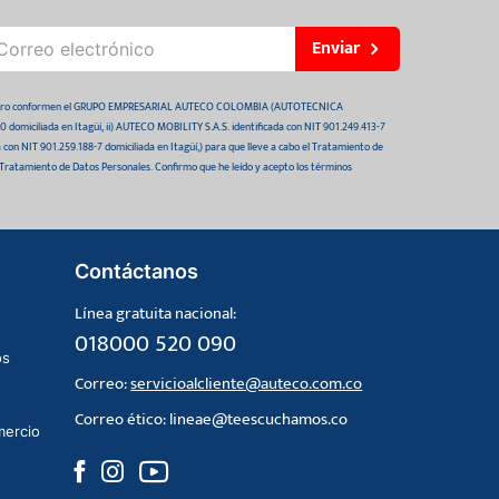
Enviar
 futuro conformen el GRUPO EMPRESARIAL AUTECO COLOMBIA (AUTOTECNICA
domiciliada en Itagüí, ii) AUTECO MOBILITY S.A.S. identificada con NIT 901.249.413-7
da con NIT 901.259.188-7 domiciliada en Itagüí,) para que lleve a cabo el Tratamiento de
 Tratamiento de Datos Personales. Confirmo que he leído y acepto los términos
Contáctanos
Línea gratuita nacional:
018000 520 090
os
Correo:
servicioalcliente@auteco.com.co
Correo ético:
lineae@teescuchamos.co
mercio