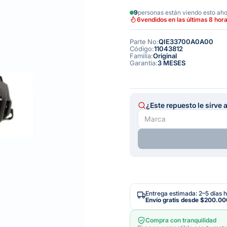
9
personas están viendo esto ah
6
vendidos en las últimas 8 hor
Parte No
:
QIE33700A0A00
Código
:
11043812
Familia
:
Original
Garantía
:
3 MESES
¿Este repuesto le sirve 
Entrega estimada: 2–5 días h
Envío gratis desde
$200.00
Compra con tranquilidad