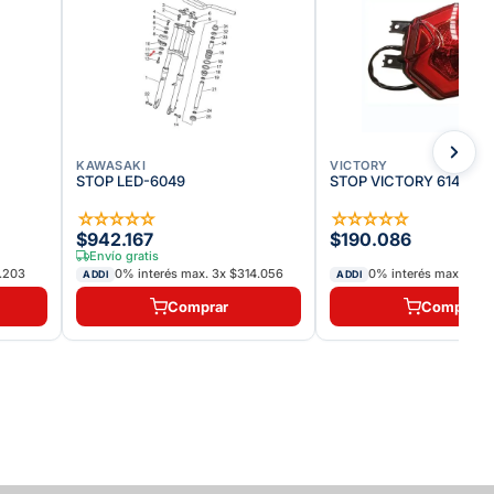
KAWASAKI
VICTORY
STOP LED-6049
STOP VICTORY 614
☆
☆
☆
☆
☆
☆
☆
☆
☆
☆
$942.167
$190.086
Envío gratis
.203
0% interés max.
3
x
$314.056
0% interés max.
3
x
$
ADDI
ADDI
Comprar
Comprar