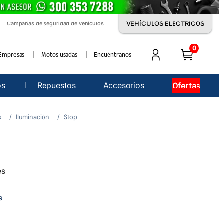
VEHÍCULOS ELECTRICOS
Campañas de seguridad de vehículos
0
Empresas
Motos usadas
Encuéntranos
os
Repuestos
Accesorios
Ofertas
s
Iluminación
Stop
es
9