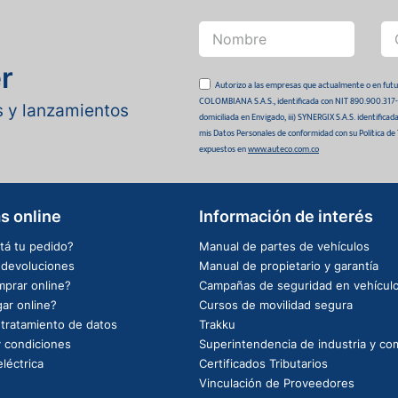
r
Autorizo a las empresas que actualmente o en
COLOMBIANA S.A.S., identificada con NIT 890.900.317-0 
as y lanzamientos
domiciliada en Envigado, iii) SYNERGIX S.A.S. identifica
mis Datos Personales de conformidad con su Política de
expuestos en
www.auteco.com.co
s online
Información de interés
tá tu pedido?
Manual de partes de vehículos
e devoluciones
Manual de propietario y garantía
prar online?
Campañas de seguridad en vehícul
ar online?
Cursos de movilidad segura
e tratamiento de datos
Trakku
 condiciones
Superintendencia de industria y co
léctrica
Certificados Tributarios
Vinculación de Proveedores