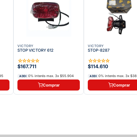
VICTORY
VICTORY
STOP VICTORY 612
STOP-8287
☆
☆
☆
☆
☆
☆
☆
☆
☆
☆
$167.711
$114.610
95
0% interés max.
3
x
$55.904
0% interés max.
3
x
$38
ADDI
ADDI
Comprar
Comprar