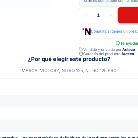
Si no es compatible con tu moto
1
Consulta si tienes un prea
Te ayudam
Vendido y enviado por:
Auteco
Garantía del producto:
Auteco
¿Por qué elegir este producto?
MARCA: VICTORY, NITRO 125, NITRO 125 PRO
lustrativa. Las características definitivas del producto serán las qu