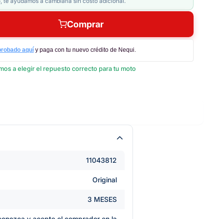
, te ayudamos a cambiarla sin costo adicional.
Comprar
probado aquí
y paga con tu nuevo crédito de Nequi.
os a elegir el repuesto correcto para tu moto
11043812
Original
3 MESES
e conozca y acepte el comprador en la