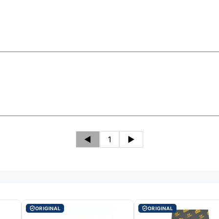
◄
1
►
ORIGINAL
ORIGINAL