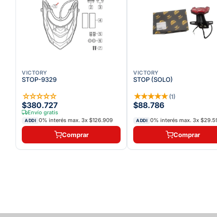
VICTORY
VICTORY
STOP-9329
STOP (SOLO)
☆
☆
☆
☆
☆
★
★
★
★
★
(
1
)
$380.727
$88.786
Envío gratis
0% interés max.
3
x
$126.909
0% interés max.
3
x
$29.5
ADDI
ADDI
Comprar
Comprar