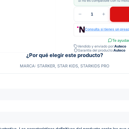
Si no es compatible con tu moto
1
Consulta si tienes un prea
Te ayudam
Vendido y enviado por:
Auteco
Garantía del producto:
Auteco
¿Por qué elegir este producto?
MARCA: STARKER, STAR KIDS, STARKIDS PRO
lustrativa. Las características definitivas del producto serán las qu