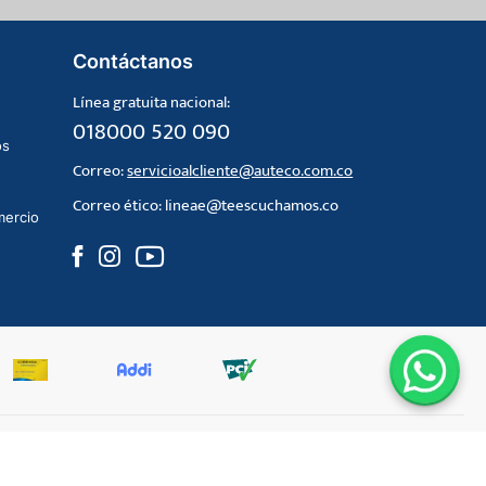
Contáctanos
Línea gratuita nacional:
018000 520 090
os
Correo:
servicioalcliente@auteco.com.co
Correo ético:
lineae@teescuchamos.co
mercio