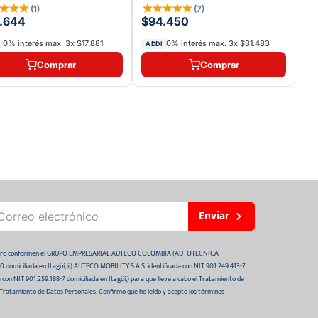
★
★
★
★
★
★
★
★
★
(
1
)
(
7
)
.644
$94.450
0% interés max.
3
x
$17.881
0% interés max.
3
x
$31.483
ADDI
Comprar
Comprar
Enviar
 futuro conformen el GRUPO EMPRESARIAL AUTECO COLOMBIA (AUTOTECNICA
domiciliada en Itagüí, ii) AUTECO MOBILITY S.A.S. identificada con NIT 901.249.413-7
da con NIT 901.259.188-7 domiciliada en Itagüí,) para que lleve a cabo el Tratamiento de
 Tratamiento de Datos Personales. Confirmo que he leído y acepto los términos