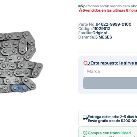
5
personas están viendo esto ah
6
vendidos en las últimas 8 hor
Parte No
:
64622-9999-0100
Código
:
11029612
Familia
:
Original
Garantía
:
3 MESES
¿Este repuesto le sirve 
Entrega estimada: 2–5 días h
Envío gratis desde
$200.00
Compra con tranquilidad