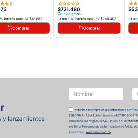
★
★
★
☆
☆
☆
☆
☆
★
(
1
)
575
$721.480
$53
Envío gratis
% interés max.
3
x
$12.858
0% interés max.
3
x
$240.493
ADDI
ADDI
Comprar
Comprar
r
Autorizo a las empresas que actualmente o en
COLOMBIANA S.A.S., identificada con NIT 890.900.317-0 
as y lanzamientos
domiciliada en Envigado, iii) SYNERGIX S.A.S. identifica
mis Datos Personales de conformidad con su Política de
expuestos en
www.auteco.com.co