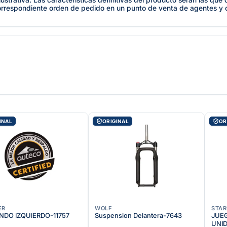
orrespondiente orden de pedido en un punto de venta de agentes y
INAL
ORIGINAL
OR
ER
WOLF
STAR
DO IZQUIERDO-11757
Suspension Delantera-7643
JUEG
UNI