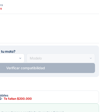
ora
as
a tu moto?
Verificar compatibilidad
ábiles
0
·
Te faltan
$200.000