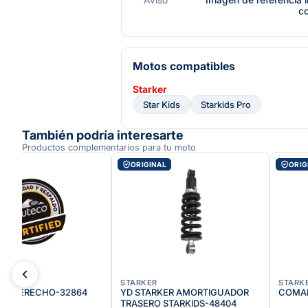
c
Motos compatibles
Starker
Star Kids
Starkids Pro
También podría interesarte
Productos complementarios para tu moto
AL
ORIGINAL
ORIG
STARKER
STARK
PIE DERECHO-32864
YD STARKER AMORTIGUADOR
COMAN
TRASERO STARKIDS-48404