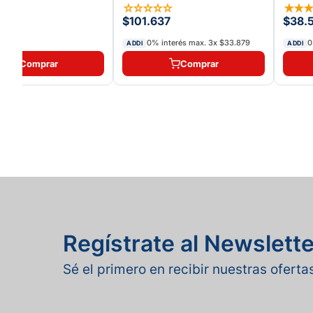
☆
☆
☆
☆
☆
☆
☆
★
★
2
$101.637
$38.
0% interés max.
3
x
$33.879
0
ADDI
ADDI
Comprar
Comprar
Regístrate al Newslette
Sé el primero en recibir nuestras ofert