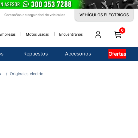
VEHÍCULOS ELECTRICOS
Campañas de seguridad de vehículos
0
Empresas
Motos usadas
Encuéntranos
os
Repuestos
Accesorios
Ofertas
s
Originales electric
1