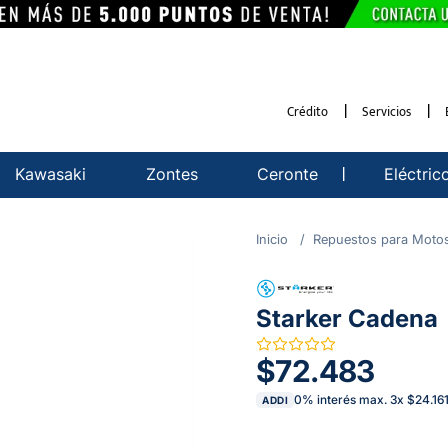
Crédito
Servicios
Kawasaki
Zontes
Ceronte
Eléctric
Repuestos para Moto
Starker Cadena
$72.483
0% interés max.
3
x
$24.16
ADDI