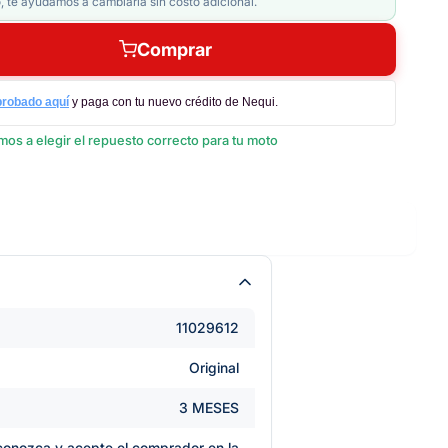
, te ayudamos a cambiarla sin costo adicional.
Comprar
probado aquí
y paga con tu nuevo crédito de Nequi.
os a elegir el repuesto correcto para tu moto
11029612
Original
3 MESES
e conozca y acepte el comprador en la