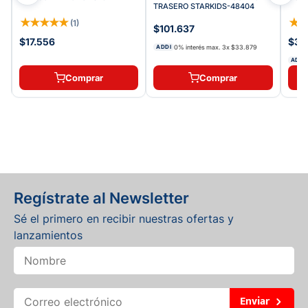
TRASERO STARKIDS-48404
★
★
★
★
★
★
(
1
)
$101.637
$17.556
$38
0% interés max.
3
x
$33.879
ADDI
ADDI
Comprar
Comprar
Regístrate al Newsletter
Sé el primero en recibir nuestras ofertas y
lanzamientos
Enviar