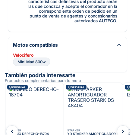
características definitivas del producto serán
las que conozca y acepte el comprador en la
correspondiente orden de pedido en un
punto de venta de agentes y concesionarios
autorizados AUTECO.
Motos compatibles
Velocifero
Mini Mad 800w
También podría interesarte
Productos complementarios para tu moto
ORIGINAL
ORIGINAL
ORI
STARKER
STARKER
STAR
ESPEJO DERECHO-18704
YD STARKER AMORTIGUADOR
COMA