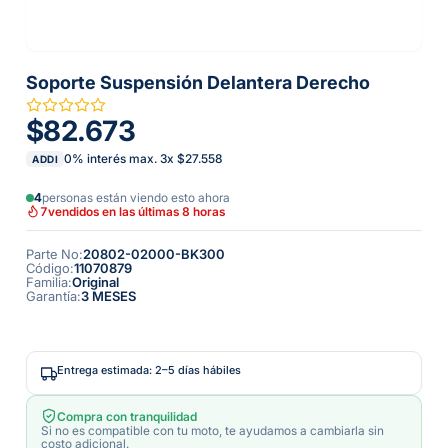
Soporte Suspensión Delantera Derecho
$82.673
0% interés max.
3
x
$27.558
ADDI
4
personas están viendo esto ahora
7
vendidos en las últimas 8 horas
Parte No
:
20802-02000-BK300
Código
:
11070879
Familia
:
Original
Garantía
:
3 MESES
Entrega estimada: 2–5 días hábiles
Compra con tranquilidad
Si no es compatible con tu moto, te ayudamos a cambiarla sin
costo adicional.