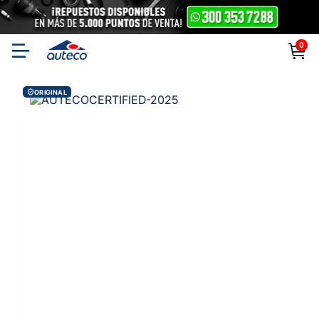
0
ORIGINAL