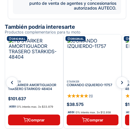
punto de venta de agentes y concesionarios
autorizados AUTECO.
También podría interesarte
Productos complementarios para tu moto
ORIGINAL
ORIGINAL
ORI
STARKER
STARKER
STAR
YD STARKER AMORTIGUADOR
COMANDO IZQUIERDO-11757
CARG
TRASERO STARKIDS-48404
4820
★
★
★
★
★
★
(
1
)
$101.637
$38.575
$10
0% interés max.
3
x
$33.879
ADDI
0% interés max.
3
x
$12.858
ADDI
ADDI
Comprar
Comprar