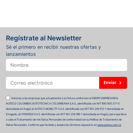
Regístrate al Newsletter
Sé el primero en recibir nuestras ofertas y
lanzamientos
Enviar
Autorizo a las empresas que actualmente o en futuro conformen el GRUPO EMPRESARIAL
AUTECO COLOMBIA (AUTOTECNICA COLOMBIANA S.A.S., identificada con NIT 890.900.317-0
domiciliada en Itagüí, ii) AUTECO MOBILITY S.A.S. identificada con NIT 901.249.413-7 domiciliada en
Envigado, iii) SYNERGIX S.A.S. identificada con NIT 901.259.188-7 domiciliada en Itagüí,) para que lleve
a cabo el Tratamiento de mis Datos Personales de conformidad con su Política de Tratamiento de
Datos Personales. Confirmo que he leído y acepto los términos expuestos en
www.auteco.com.co