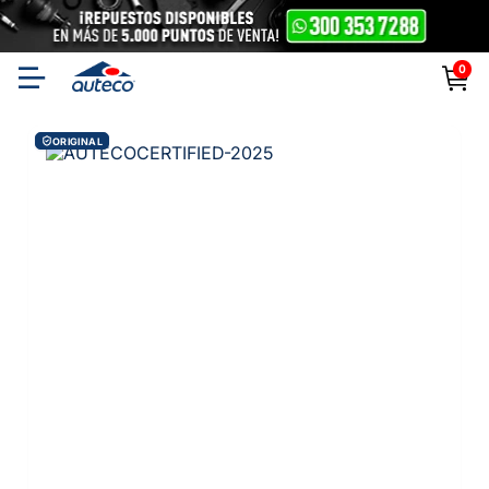
0
ORIGINAL