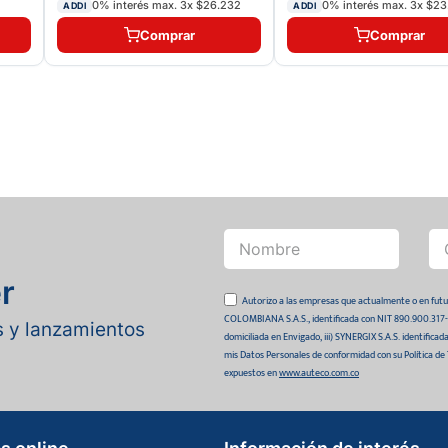
0% interés max.
3
x
$26.232
0% interés max.
3
x
$23
ADDI
ADDI
Comprar
Comprar
r
Autorizo a las empresas que actualmente o en
COLOMBIANA S.A.S., identificada con NIT 890.900.317-0 
as y lanzamientos
domiciliada en Envigado, iii) SYNERGIX S.A.S. identifica
mis Datos Personales de conformidad con su Política de
expuestos en
www.auteco.com.co