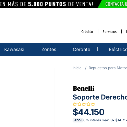
Crédito
Servicios
Kawasaki
Zontes
Ceronte
Eléctric
Repuestos para Moto
Soporte Derech
$44.150
0% interés max.
3
x
$14.71
ADDI