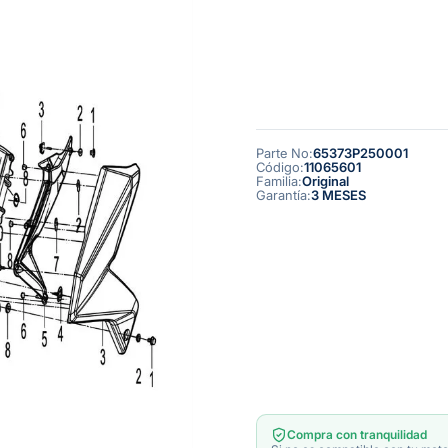
Parte No
:
65373P250001
Código
:
11065601
Familia
:
Original
Garantía
:
3 MESES
Compra con tranquilidad