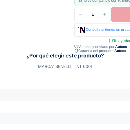
Si no es compatible con tu moto
1
Consulta si tienes un prea
Te ayudam
Vendido y enviado por:
Auteco
Garantía del producto:
Auteco
¿Por qué elegir este producto?
MARCA: BENELLI, TNT 600I