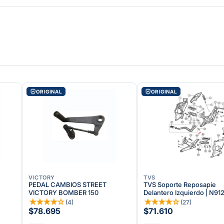
ORIGINAL
ORIGINAL
VICTORY
TVS
PEDAL CAMBIOS STREET
TVS Soporte Reposapie
VICTORY BOMBER 150
Delantero Izquierdo | N9
★
★
★
★
☆
★
★
★
★
☆
(
4
)
(
27
)
$78.695
$71.610