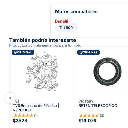
Motos compatibles
Benelli
Tnt 600i
También podría interesarte
Productos complementarios para tu moto
ORIGINAL
ORIGINAL
TVS
VICTORY
40
TVS Remache de Plástico |
RETEN TELESCOPICO
N7201300
★
★
★
★
★
★
★
★
★
☆
(
1
)
(
3
)
$3528
$19.076