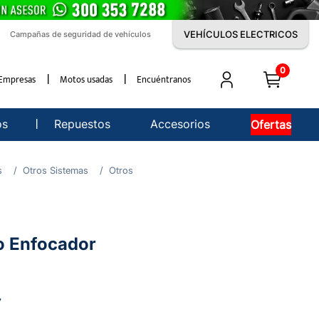
VEHÍCULOS ELECTRICOS
Campañas de seguridad de vehículos
0
Empresas
Motos usadas
Encuéntranos
os
Repuestos
Accesorios
Ofertas
s
Otros Sistemas
Otros
o Enfocador
7