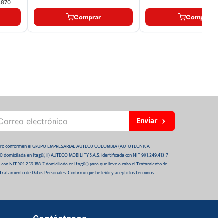
.870
Comprar
Comprar
Enviar
 futuro conformen el GRUPO EMPRESARIAL AUTECO COLOMBIA (AUTOTECNICA
domiciliada en Itagüí, ii) AUTECO MOBILITY S.A.S. identificada con NIT 901.249.413-7
da con NIT 901.259.188-7 domiciliada en Itagüí,) para que lleve a cabo el Tratamiento de
 Tratamiento de Datos Personales. Confirmo que he leído y acepto los términos