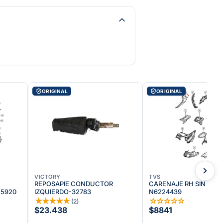
ORIGINAL
ORIGINAL
VICTORY
TVS
REPOSAPIE CONDUCTOR
CARENAJE RH SIN PINT 
125920
IZQUIERDO-32783
N6224439
★
★
★
★
★
☆
☆
☆
☆
☆
(
2
)
$23.438
$8841