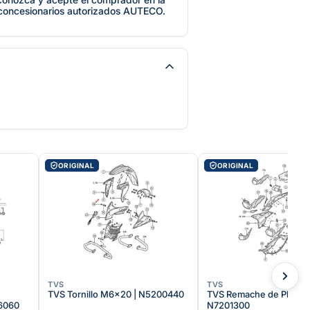
 concesionarios autorizados AUTECO.
ORIGINAL
ORIGINAL
TVS
TVS
TVS Tornillo M6x20 | N5200440
TVS Remache de Plástico
26060
N7201300