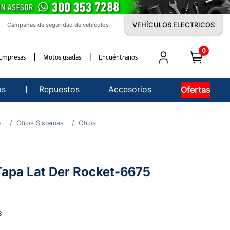
VEHÍCULOS ELECTRICOS
Campañas de seguridad de vehículos
0
Empresas
Motos usadas
Encuéntranos
os
Repuestos
Accesorios
Ofertas
s
Otros Sistemas
Otros
Tapa Lat Der Rocket-6675
3