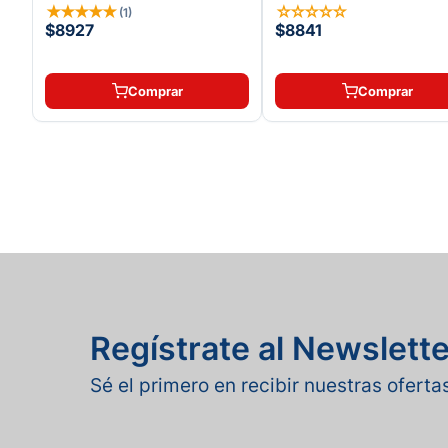
★
★
★
★
★
☆
☆
☆
☆
☆
(
1
)
$8927
$8841
Comprar
Comprar
Regístrate al Newslette
Sé el primero en recibir nuestras ofert