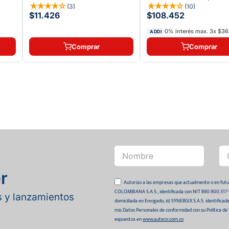
★
★
★
★
☆
★
★
★
★
☆
(
3
)
(
10
)
$11.426
$108.452
0% interés max.
3
x
$36.
ADDI
Comprar
Comprar
r
Autorizo a las empresas que actualmente o en
COLOMBIANA S.A.S., identificada con NIT 890.900.317-0 
as y lanzamientos
domiciliada en Envigado, iii) SYNERGIX S.A.S. identifica
mis Datos Personales de conformidad con su Política de
expuestos en
www.auteco.com.co