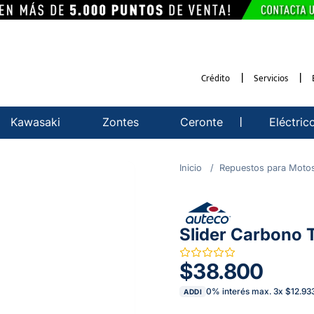
Crédito
Servicios
Kawasaki
Zontes
Ceronte
Eléctric
Repuestos para Moto
Slider Carbono 
$38.800
0% interés max.
3
x
$12.93
ADDI