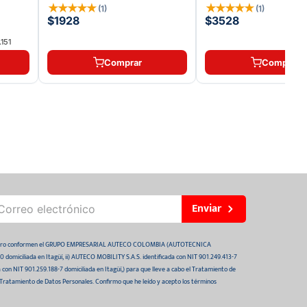
★
★
★
★
★
★
★
★
★
★
(
1
)
(
1
)
$1928
$3528
151
Comprar
Comprar
Enviar
 futuro conformen el GRUPO EMPRESARIAL AUTECO COLOMBIA (AUTOTECNICA
domiciliada en Itagüí, ii) AUTECO MOBILITY S.A.S. identificada con NIT 901.249.413-7
da con NIT 901.259.188-7 domiciliada en Itagüí,) para que lleve a cabo el Tratamiento de
 Tratamiento de Datos Personales. Confirmo que he leído y acepto los términos