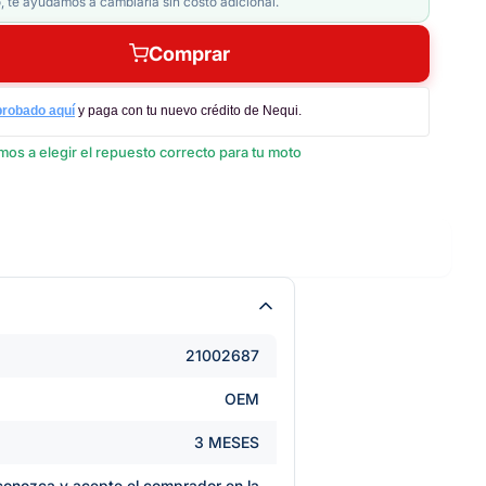
, te ayudamos a cambiarla sin costo adicional.
Comprar
probado aquí
y paga con tu nuevo crédito de Nequi.
os a elegir el repuesto correcto para tu moto
21002687
OEM
3 MESES
e conozca y acepte el comprador en la