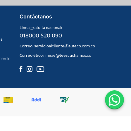
Contáctanos
Línea gratuita nacional:
018000 520 090
os
Correo:
servicioalcliente@auteco.com.co
Correo ético:
lineae@teescuchamos.co
mercio