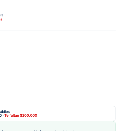
ora
as
ábiles
0
·
Te faltan
$200.000