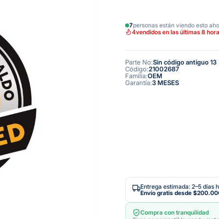
7
personas están viendo esto ah
4
vendidos en las últimas 8 hor
Parte No
:
Sin código antiguo 13
Código
:
21002687
Familia
:
OEM
Garantía
:
3 MESES
Entrega estimada: 2–5 días h
Envío gratis desde
$200.00
Compra con tranquilidad