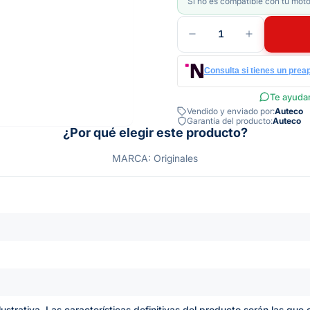
Si no es compatible con tu moto
1
Consulta si tienes un prea
Te ayudam
Vendido y enviado por:
Auteco
Garantía del producto:
Auteco
¿Por qué elegir este producto?
MARCA: Originales
lustrativa. Las características definitivas del producto serán las qu