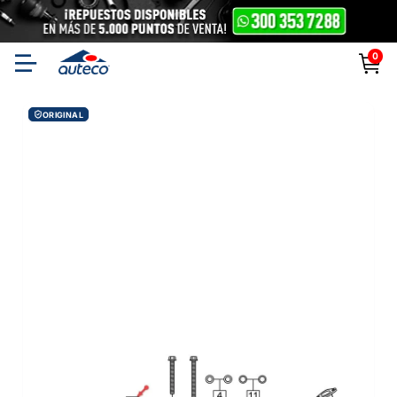
0
ORIGINAL