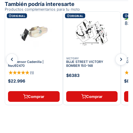
También podría interesarte
Productos complementarios para tu moto
ORIGINAL
ORIGINAL
ORI
TVS
VICTORY
VICT
TVS Tensor Cadenilla |
BUJE STREET VICTORY
TORN
N9092470
BOMBER 150-148
★
★
★
★
★
★
(
1
)
$6383
$22.996
$84
Comprar
Comprar