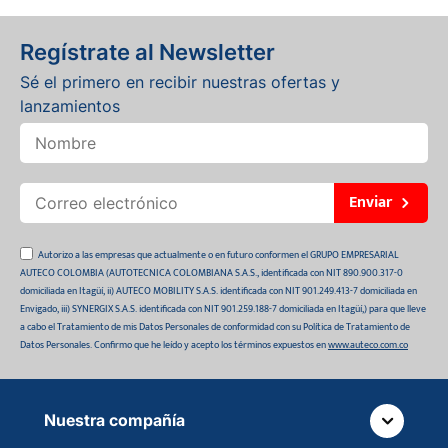
Regístrate al Newsletter
Sé el primero en recibir nuestras ofertas y
lanzamientos
Enviar
Autorizo a las empresas que actualmente o en futuro conformen el GRUPO EMPRESARIAL
AUTECO COLOMBIA (AUTOTECNICA COLOMBIANA S.A.S., identificada con NIT 890.900.317-0
domiciliada en Itagüí, ii) AUTECO MOBILITY S.A.S. identificada con NIT 901.249.413-7 domiciliada en
Envigado, iii) SYNERGIX S.A.S. identificada con NIT 901.259.188-7 domiciliada en Itagüí,) para que lleve
a cabo el Tratamiento de mis Datos Personales de conformidad con su Política de Tratamiento de
Datos Personales. Confirmo que he leído y acepto los términos expuestos en
www.auteco.com.co
Nuestra compañía