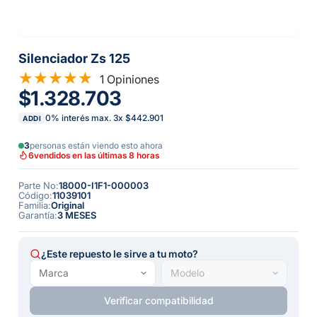
Silenciador Zs 125
1 Opiniones
$1.328.703
0% interés max.
3
x
$442.901
ADDI
3
personas están viendo esto ahora
6
vendidos en las últimas 8 horas
Parte No
:
18000-I1F1-000003
Código
:
11039101
Familia
:
Original
Garantía
:
3 MESES
¿Este repuesto le sirve a tu moto?
Verificar compatibilidad