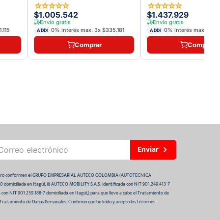
☆
☆
☆
☆
☆
☆
☆
☆
☆
☆
$1.005.542
$1.437.929
Envío gratis
Envío gratis
.115
0% interés max.
3
x
$335.181
0% interés max.
3
x
$
ADDI
ADDI
Comprar
Comprar
Enviar
 futuro conformen el GRUPO EMPRESARIAL AUTECO COLOMBIA (AUTOTECNICA
domiciliada en Itagüí, ii) AUTECO MOBILITY S.A.S. identificada con NIT 901.249.413-7
da con NIT 901.259.188-7 domiciliada en Itagüí,) para que lleve a cabo el Tratamiento de
 Tratamiento de Datos Personales. Confirmo que he leído y acepto los términos