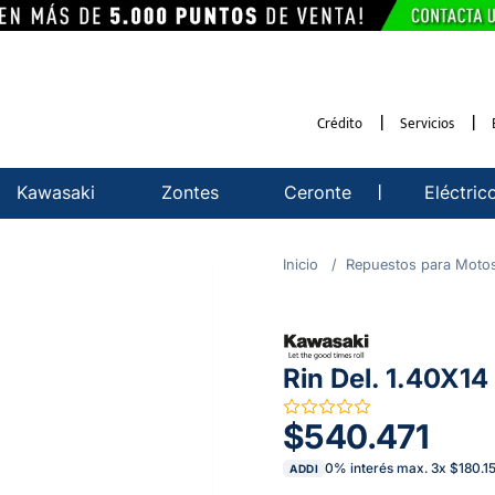
Crédito
Servicios
Kawasaki
Zontes
Ceronte
Eléctric
Repuestos para Moto
Rin Del. 1.40X14
$540.471
0% interés max.
3
x
$180.1
ADDI