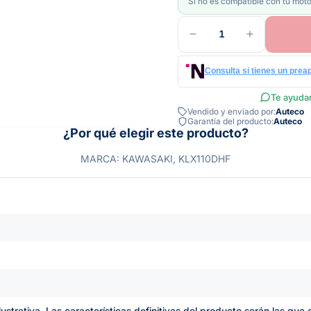
Si no es compatible con tu moto
1
Consulta si tienes un prea
Te ayudam
Vendido y enviado por:
Auteco
Garantía del producto:
Auteco
¿Por qué elegir este producto?
MARCA: KAWASAKI, KLX110DHF
lustrativa. Las características definitivas del producto serán las qu