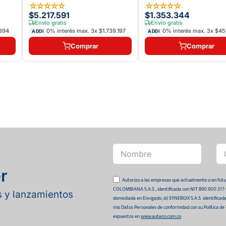
☆
☆
☆
☆
☆
☆
☆
☆
☆
☆
$5.217.591
$1.353.344
Envío gratis
Envío gratis
894
0% interés max.
3
x
$1.739.197
0% interés max.
3
x
$451
ADDI
ADDI
Comprar
Comprar
r
Autorizo a las empresas que actualmente o en
COLOMBIANA S.A.S., identificada con NIT 890.900.317-0 
as y lanzamientos
domiciliada en Envigado, iii) SYNERGIX S.A.S. identifica
mis Datos Personales de conformidad con su Política de
expuestos en
www.auteco.com.co