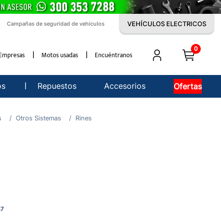
VEHÍCULOS ELECTRICOS
Campañas de seguridad de vehículos
0
Empresas
Motos usadas
Encuéntranos
os
Repuestos
Accesorios
Ofertas
s
Otros Sistemas
Rines
57