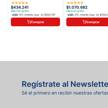
☆
☆
☆
☆
☆
☆
☆
☆
☆
☆
$434.241
$1.070.682
Envío gratis
Envío gratis
4
0% interés max.
3
x
$144.747
0% interés max.
3
x
$356.
ADDI
ADDI
Comprar
Comprar
Regístrate al Newslette
Sé el primero en recibir nuestras ofert