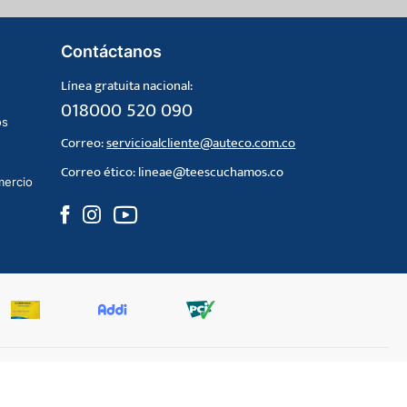
Contáctanos
Línea gratuita nacional:
018000 520 090
os
Correo:
servicioalcliente@auteco.com.co
Correo ético:
lineae@teescuchamos.co
mercio