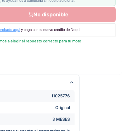
, te ayudamos a cambiarla sin costo adicional.
No disponible
probado aquí
y paga con tu nuevo crédito de Nequi.
os a elegir el repuesto correcto para tu moto
11025776
Original
3 MESES
e conozca y acepte el comprador en la