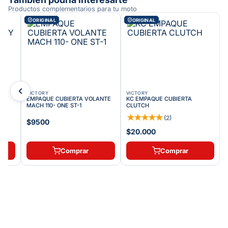
Productos complementarios para tu moto
ORIGINAL
ORIGINAL
VICTORY
VICTORY
ORY
EMPAQUE CUBIERTA VOLANTE
KC EMPAQUE CUBIERTA
MACH 110- ONE ST-1
CLUTCH
★
★
★
★
★
(
2
)
$9500
$20.000
Comprar
Comprar