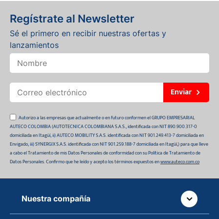
Regístrate al Newsletter
Sé el primero en recibir nuestras ofertas y
lanzamientos
Enviar
Autorizo a las empresas que actualmente o en futuro conformen el GRUPO EMPRESARIAL
AUTECO COLOMBIA (AUTOTECNICA COLOMBIANA S.A.S., identificada con NIT 890.900.317-0
domiciliada en Itagüí, ii) AUTECO MOBILITY S.A.S. identificada con NIT 901.249.413-7 domiciliada en
Envigado, iii) SYNERGIX S.A.S. identificada con NIT 901.259.188-7 domiciliada en Itagüí,) para que lleve
a cabo el Tratamiento de mis Datos Personales de conformidad con su Política de Tratamiento de
Datos Personales. Confirmo que he leído y acepto los términos expuestos en
www.auteco.com.co
Nuestra compañía
Quiénes somos