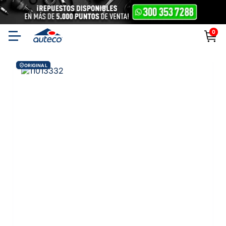
0
ORIGINAL