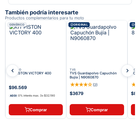
También podría interesarte
Productos complementarios para tu moto
GENÉRICO
ORIGINAL
ORI
AUTECO
TVS
VICT
KIT PISTON VICTORY 400
TVS Guardapolvo Capuchón
TORN
Bujía | N9060870
★
★
★
★
☆
★
(
2
)
$96.569
$3679
$84
0% interés max.
3
x
$32.190
ADDI
Comprar
Comprar