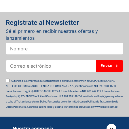
Regístrate al Newsletter
Sé el primero en recibir nuestras ofertas y
lanzamientos
Enviar
Autorizo a las empresas que actualmente o en futuro conformen el GRUPO EMPRESARIAL
AUTECO COLOMBIA (AUTOTECNICA COLOMBIANA S.A.S., identificada con NIT 890.900.317-0
domiciliada en Itagüí, ii) AUTECO MOBILITY S.A.S. identificada con NIT 901.249.413-7 domiciliada en
Envigado, iii) SYNERGIX S.A.S. identificada con NIT 901.259.188-7 domiciliada en Itagüí,) para que lleve
a cabo el Tratamiento de mis Datos Personales de conformidad con su Política de Tratamiento de
Datos Personales. Confirmo que he leído y acepto los términos expuestos en
www.auteco.com.co
Nuestra compañía