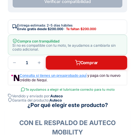
Verificar compatibilidad
Entrega estimada: 2–5 días hábiles
Envío gratis desde
$200.000
·
Te faltan
$200.000
Compra con tranquilidad
Si no es compatible con tu moto, te ayudamos a cambiarla sin
costo adicional.
1
Comprar
Consulta si tienes un preaprobado aquí
y paga con tu nuevo
crédito de Nequi.
Te ayudamos a elegir el lubricante correcto para tu moto
Vendido y enviado por:
Auteco
Garantía del producto:
Auteco
¿Por qué elegir este producto?
CON EL RESPALDO DE AUTECO
MOBILITY