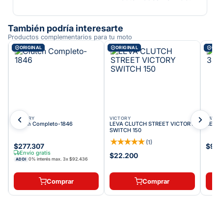
También podría interesarte
Productos complementarios para tu moto
ORIGINAL
ORIGINAL
ORI
VICTORY
VICTORY
KAWA
Clutch Completo-1846
LEVA CLUTCH STREET VICTORY
RESO
SWITCH 150
★
★
★
★
★
(
1
)
$277.307
$99
Envío gratis
$22.200
0% interés max.
3
x
$92.436
ADDI
Comprar
Comprar