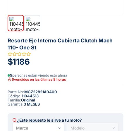
Resorte Eje Interno Cubierta Clutch Mach
110- One St
$1186
5
personas están viendo esto ahora
6
vendidos en las últimas 8 horas
Parte No
:
MGZ22821A0A00
Código
:
11044513
Familia
:
Original
Garantía
:
3 MESES
¿Este repuesto le sirve a tu moto?