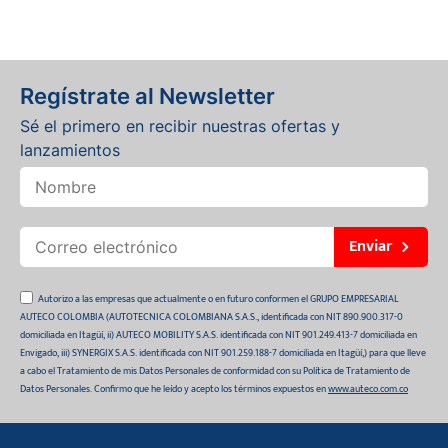
Regístrate al Newsletter
Sé el primero en recibir nuestras ofertas y
lanzamientos
Enviar
Autorizo a las empresas que actualmente o en futuro conformen el GRUPO EMPRESARIAL
AUTECO COLOMBIA (AUTOTECNICA COLOMBIANA S.A.S., identificada con NIT 890.900.317-0
domiciliada en Itagüí, ii) AUTECO MOBILITY S.A.S. identificada con NIT 901.249.413-7 domiciliada en
Envigado, iii) SYNERGIX S.A.S. identificada con NIT 901.259.188-7 domiciliada en Itagüí,) para que lleve
a cabo el Tratamiento de mis Datos Personales de conformidad con su Política de Tratamiento de
Datos Personales. Confirmo que he leído y acepto los términos expuestos en
www.auteco.com.co