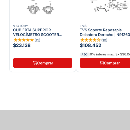
VICTORY
TVS
CUBIERTA SUPERIOR
TVS Soporte Reposapie
VELOCÍMETRO SCOOTER
Delantero Derecho | N9126
VICTORY LIFE
★
★
★
★
★
★
★
★
★
☆
(
15
)
(
10
)
$23.138
$108.452
0% interés max.
3
x
$36.15
ADDI
Comprar
Comprar