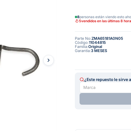
8
personas están viendo esto ah
5
vendidos en las últimas 8 hor
Parte No
:
ZMA65181A0N05
Código
:
11044815
Familia
:
Original
Garantía
:
3 MESES
¿Este repuesto le sirve 