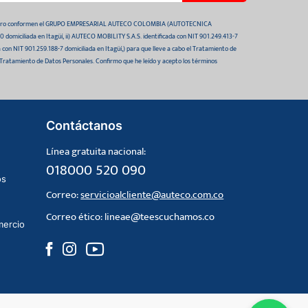
 futuro conformen el GRUPO EMPRESARIAL AUTECO COLOMBIA (AUTOTECNICA
domiciliada en Itagüí, ii) AUTECO MOBILITY S.A.S. identificada con NIT 901.249.413-7
da con NIT 901.259.188-7 domiciliada en Itagüí,) para que lleve a cabo el Tratamiento de
 Tratamiento de Datos Personales. Confirmo que he leído y acepto los términos
Contáctanos
Línea gratuita nacional:
018000 520 090
os
Correo:
servicioalcliente@auteco.com.co
Correo ético:
lineae@teescuchamos.co
mercio