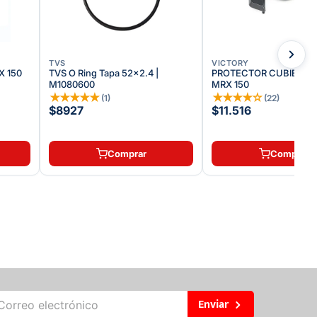
TVS
VICTORY
 150
TVS O Ring Tapa 52x2.4 |
PROTECTOR CUBIERTA
M1080600
MRX 150
★
★
★
★
★
★
★
★
★
☆
(
1
)
(
22
)
$8927
$11.516
Comprar
Comprar
Enviar