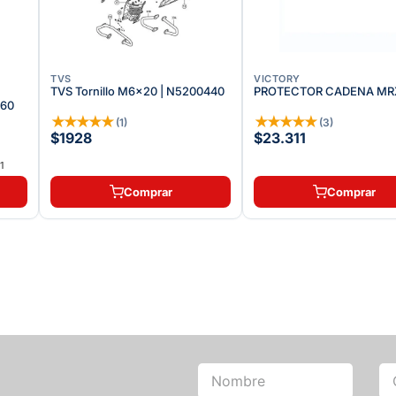
TVS
VICTORY
TVS Tornillo M6x20 | N5200440
PROTECTOR CADENA MRX
060
★
★
★
★
★
★
★
★
★
★
(
1
)
(
3
)
$1928
$23.311
1
Comprar
Comprar