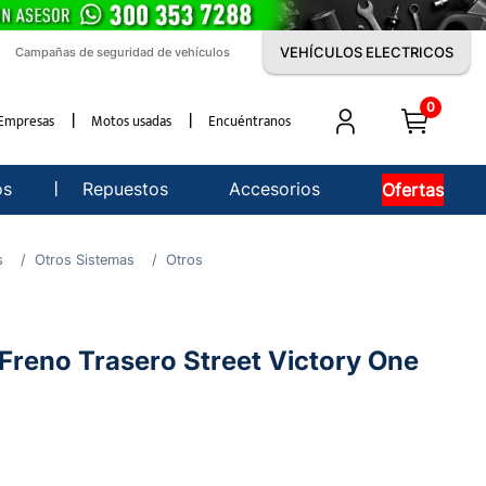
VEHÍCULOS ELECTRICOS
Campañas de seguridad de vehículos
0
Empresas
Motos usadas
Encuéntranos
os
Repuestos
Accesorios
Ofertas
s
Otros Sistemas
Otros
Freno Trasero Street Victory One