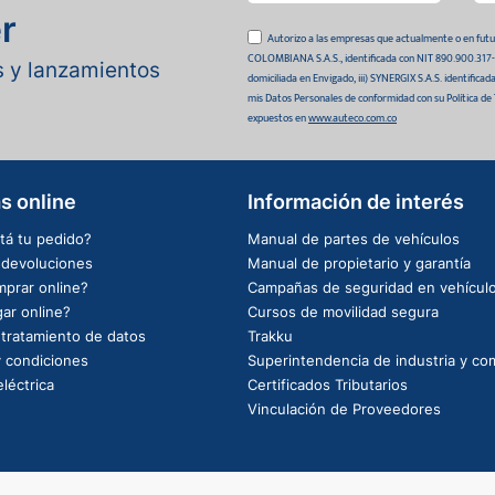
r
Autorizo a las empresas que actualmente o en
COLOMBIANA S.A.S., identificada con NIT 890.900.317-0 
as y lanzamientos
domiciliada en Envigado, iii) SYNERGIX S.A.S. identifica
mis Datos Personales de conformidad con su Política de
expuestos en
www.auteco.com.co
s online
Información de interés
tá tu pedido?
Manual de partes de vehículos
e devoluciones
Manual de propietario y garantía
prar online?
Campañas de seguridad en vehícul
ar online?
Cursos de movilidad segura
e tratamiento de datos
Trakku
 condiciones
Superintendencia de industria y co
léctrica
Certificados Tributarios
Vinculación de Proveedores