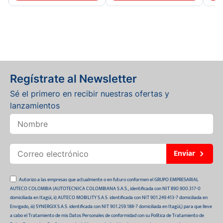
Regístrate al Newsletter
Sé el primero en recibir nuestras ofertas y
lanzamientos
Enviar
Autorizo a las empresas que actualmente o en futuro conformen el GRUPO EMPRESARIAL
AUTECO COLOMBIA (AUTOTECNICA COLOMBIANA S.A.S., identificada con NIT 890.900.317-0
domiciliada en Itagüí, ii) AUTECO MOBILITY S.A.S. identificada con NIT 901.249.413-7 domiciliada en
Envigado, iii) SYNERGIX S.A.S. identificada con NIT 901.259.188-7 domiciliada en Itagüí,) para que lleve
a cabo el Tratamiento de mis Datos Personales de conformidad con su Política de Tratamiento de