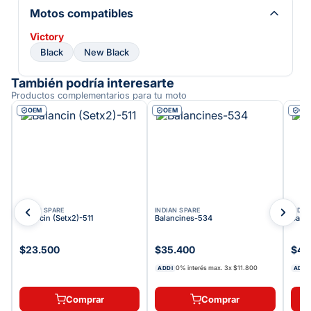
Motos compatibles
Victory
Black
New Black
También podría interesarte
Productos complementarios para tu moto
OEM
OEM
OE
INDIAN SPARE
INDIAN SPARE
INDIA
Balancin (Setx2)-511
Balancines-534
Bala
$23.500
$35.400
$49
0% interés max.
3
x
$11.800
ADDI
ADDI
Comprar
Comprar